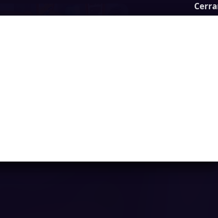
Cerra
Bears vs. Art
Ya casi llegamos...