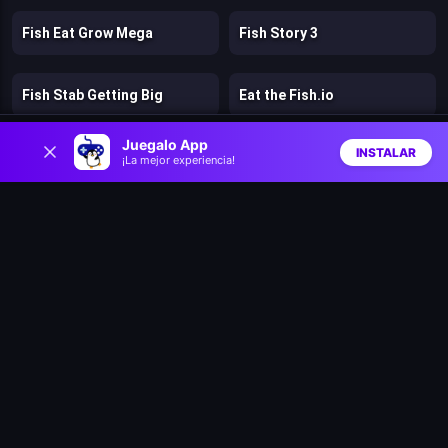
Fish Eat Grow Mega
Fish Story 3
Fish Stab Getting Big
Eat the Fish.io
0
Juegalo App
INSTALAR
Safari Story Mahjong
Tap Away Story
¡La mejor experiencia!
Inicio
Aleatorio
Buscar
Favs
Hidden Objects Story
Mahjong Crimes - Puzzle Story
Tile Farm Story: Matching Game
Hero Story - Monsters Crossing
Dog Puzzle Story 3
Stunt Bike 2D Paper Race
Battle Racing Stars
Clash & Run