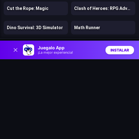
Cut the Rope: Magic
Clash of Heroes: RPG Adventure
Dino Survival: 3D Simulator
Math Runner
0
M’s Cases Chapter 1: Vanishing of Melisma
Merge Detective: Forbidden Secret
Juegalo App
INSTALAR
¡La mejor experiencia!
Inicio
Aleatorio
Buscar
Favs
Bru & Boegie: Episode 1: Get da MILK!
Super Pizza Quest