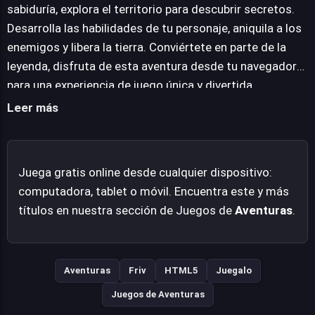
requerir descargas adicionales. Esta particularidad,
sabiduría, explora el territorio para descubrir secretos.
junto con su amplia compatibilidad con los navegadores
Desarrolla las habilidades de tu personaje, aniquila a los
web más utilizados, como Google Chrome, Mozilla
enemigos y libera la tierra. Conviértete en parte de la
Firefox o Microsoft Edge, asegura que una experiencia
leyenda, disfruta de esta aventura desde tu navegador
de juego fluida y envolvente esté al alcance de una vasta
para una experiencia de juego única y divertida.
audiencia, invitándolos a sumergirse en este conflicto
Leer más
medieval y demostrar su valía contra las hordas
enemigas.
Juega gratis online desde cualquier dispositivo:
computadora, tablet o móvil. Encuentra este y más
títulos en nuestra sección de Juegos de
Aventuras
.
Aventuras
Friv
HTML5
Juegalo
Juegos de Aventuras