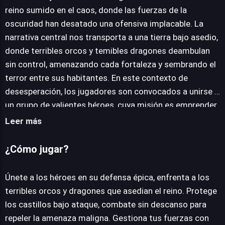
reino sumido en el caos, donde las fuerzas de la
oscuridad han desatado una ofensiva implacable. La
JUEGALO AHORA
narrativa central nos transporta a una tierra bajo asedio,
donde terribles orcos y temibles dragones deambulan
sin control, amenazando cada fortaleza y sembrando el
terror entre sus habitantes. En este contexto de
desesperación, los jugadores son convocados a unirse a
un grupo de valientes héroes, cuya misión es emprender
una defensa épica contra esta amenaza maligna y, en el
Leer más
proceso, forjar su propia leyenda inmortal. La
experiencia de juego se enmarca en la categoría de
¿Cómo jugar?
aventuras, combinando elementos estratégicos con
emocionantes combates mientras los jugadores
Únete a los héroes en su defensa épica, enfrenta a los
defienden los castillos asediados. Guns n Glory Heroes
terribles orcos y dragones que asedian el reino. Protege
ha sido concebido como un título online de acceso
los castillos bajo ataque, combate sin descanso para
gratuito, eliminando cualquier barrera de entrada al no
repeler la amenaza maligna. Gestiona tus fuerzas con