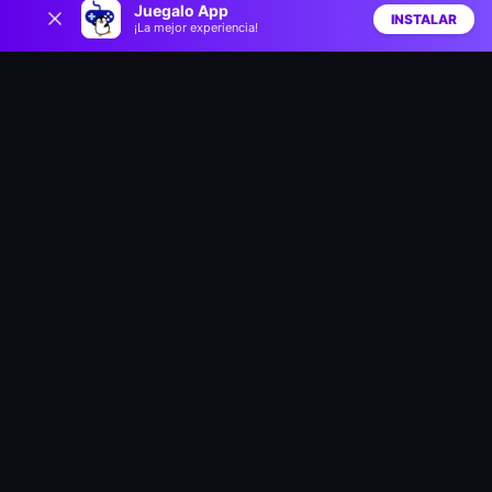
Kobolm Rescue
Rescue Hero: Pull The Pin
Juegalo App
INSTALAR
¡La mejor experiencia!
Inicio
Aleatorio
Buscar
Favs
Rescue Girl
Rope Rescue 🔥
The Amazing World of Gumball: Darwin Rescue
PAW Patrol Rescue World
Gastro Town
Avatar World Latest Version
Avatar World Beauty Salon
Gacha Club