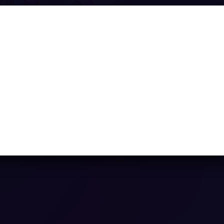
Jungle Jewels
Ya casi llegamos...