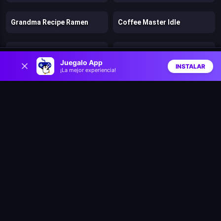
Grandma Recipe Ramen
Coffee Master Idle
Giant Sushi
Pizzeria Empire
0
Juegalo App
INSTALAR
¡La mejor experiencia!
Inicio
Aleatorio
Buscar
Favs
Cooking Festival
Cake Diy 3D