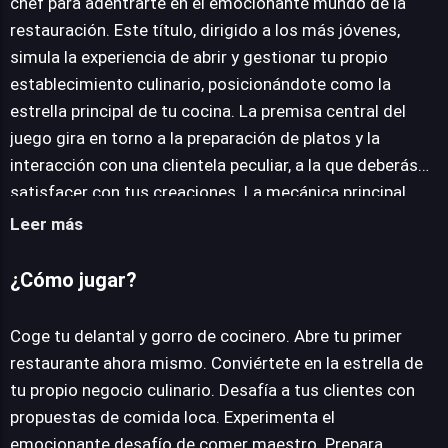
JUEGALO AHORA
chef para adentrarte en el emocionante mundo de la
restauración. Este título, dirigido a los más jóvenes,
simula la experiencia de abrir y gestionar tu propio
establecimiento culinario, posicionándote como la
estrella principal de tu cocina. La premisa central del
juego gira en torno a la preparación de platos y la
interacción con una clientela peculiar, a la que deberás
satisfacer con tus creaciones. La mecánica principal
desafía a los jugadores a enfrentarse a lo que se
Leer más
denomina "comida loca" y a superar el "desafío de comer
maestro", lo que sugiere una serie de pruebas culinarias
¿Cómo jugar?
y de servicio que ponen a prueba la creatividad y la
rapidez del aspirante a chef. Diseñado como una
Coge tu delantal y gorro de cocinero. Abre tu primer
experiencia educativa para la "Cocina Junior", Kids
restaurante ahora mismo. Conviértete en la estrella de
Kitchen busca introducir a los niños en conceptos
tu propio negocio culinario. Desafía a tus clientes con
básicos de gestión y preparación de alimentos de una
propuestas de comida loca. Experimenta el
manera lúdica y accesible. Su formato online y gratuito,
emocionante desafío de comer maestro. Prepara