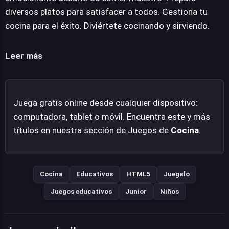
sin necesidad de descargas, lo convierte en una opción
diversos platos para satisfacer a todos. Gestiona tu
conveniente para padres y educadores. Compatible con
cocina para el éxito. Diviértete cocinando y sirviendo.
la mayoría de navegadores web modernos, ofrece una
entrada fácil al entretenimiento digital. Es una
Leer más
propuesta fresca y colorida que promete horas de
diversión mientras inculca habilidades de resolución de
problemas y creatividad en un entorno culinario.
Juega gratis online desde cualquier dispositivo:
computadora, tablet o móvil. Encuentra este y más
títulos en nuestra sección de Juegos de
Cocina
.
Cocina
Educativos
HTML5
Juegalo
Juegos educativos
Junior
Niños