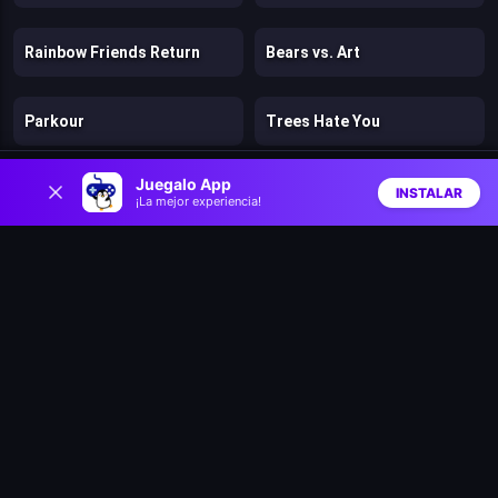
Rainbow Friends Return
Bears vs. Art
Parkour
Trees Hate You
0
Juegalo App
Digital Escape
Gun vs Magic
INSTALAR
¡La mejor experiencia!
Inicio
Aleatorio
Buscar
Favs
Cut the Rope: Magic
Clash of Heroes: RPG Adventure