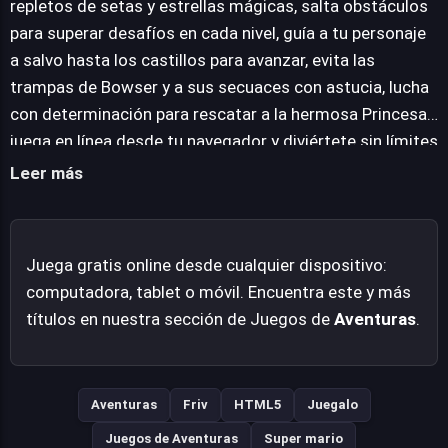
repletos de setas y estrellas mágicas, salta obstáculos
mecánicas centrales permanecen fieles a la fórmula
para superar desafíos en cada nivel, guía a tu personaje
establecida: navegar por intrincados escenarios, superar
a salvo hasta los castillos para avanzar, evita las
obstáculos variados y enfrentarse a los desafíos que se
trampas de Bowser y a sus secuaces con astucia, lucha
interponen en el camino. El objetivo primordial es guiar a
con determinación para rescatar a la hermosa Princesa,
estos valientes protagonistas de forma segura hasta el
juega en línea desde tu navegador y diviértete sin límites
final de cada etapa, progresando así en la ardua tarea de
con esta experiencia única.
Leer más
alcanzar la meta y liberar a la realeza. La jugabilidad se
articula en torno a la exploración de plataformas y la
interacción con un entorno lleno de secretos y peligros,
Juega gratis online desde cualquier dispositivo:
buscando ese equilibrio entre accesibilidad y el reto
computadora, tablet o móvil. Encuentra este y más
característico de la franquicia.
títulos en nuestra sección de Juegos de
Aventuras
.
Aventuras
Friv
HTML5
Juegalo
Juegos de Aventuras
Super mario