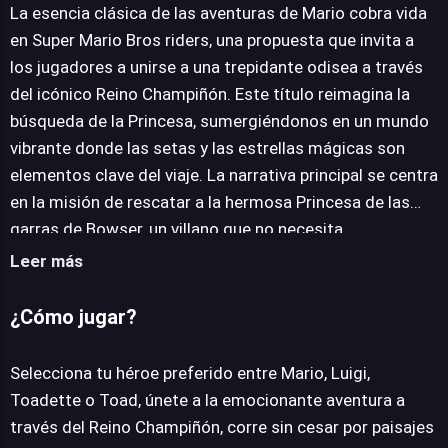
La esencia clásica de las aventuras de Mario cobra vida
JUEGALO AHORA
en Super Mario Bros riders, una propuesta que invita a
los jugadores a unirse a una trepidante odisea a través
del icónico Reino Champiñón. Este título reimagina la
búsqueda de la Princesa, sumergiéndonos en un mundo
vibrante donde las setas y las estrellas mágicas son
elementos clave del viaje. La narrativa principal se centra
en la misión de rescatar a la hermosa Princesa de las
garras de Bowser, un villano que no necesita
presentación y cuya malicia impulsa la aventura. La
Leer más
mecánica central gira en torno a la progresión a través
de distintos niveles, cada uno culminando en la llegada a
¿Cómo jugar?
un castillo, hito esencial para acercarse al objetivo final.
Los jugadores tienen la oportunidad de seleccionar
Selecciona tu héroe preferido entre Mario, Luigi,
entre un elenco familiar de héroes, incluyendo a Mario,
Toadette o Toad, únete a la emocionante aventura a
Luigi, Toadette y Toad. Cada personaje ofrece una
través del Reino Champiñón, corre sin cesar por paisajes
puerta de entrada distinta a la experiencia, aunque las