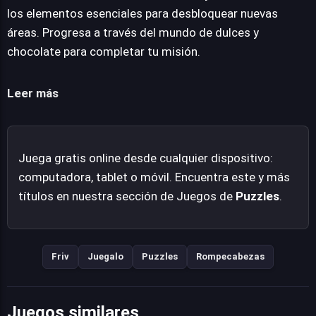
contribuye a la salvación y al dulce triunfo. La
los elementos esenciales para desbloquear nuevas
interacción con el entorno y la resolución de puzles de
áreas. Progresa a través del mundo de dulces y
combinación son el núcleo de esta propuesta,
chocolate para completar tu misión.
ofreciendo una experiencia entretenida para los
aficionados al género.
Leer más
Juega gratis online desde cualquier dispositivo:
computadora, tablet o móvil. Encuentra este y más
títulos en nuestra sección de Juegos de
Puzzles
.
Friv
Juegalo
Puzzles
Rompecabezas
Juegos similares