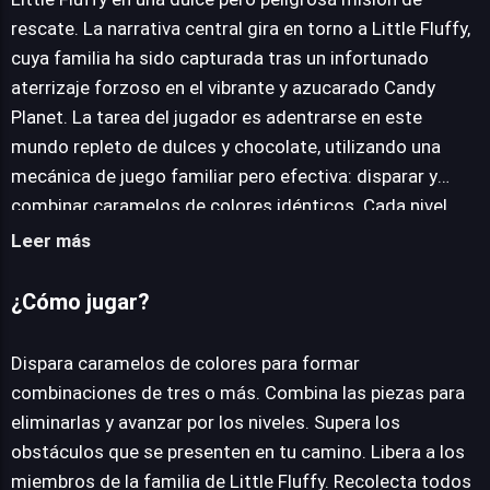
rescate. La narrativa central gira en torno a Little Fluffy,
cuya familia ha sido capturada tras un infortunado
aterrizaje forzoso en el vibrante y azucarado Candy
Planet. La tarea del jugador es adentrarse en este
mundo repleto de dulces y chocolate, utilizando una
mecánica de juego familiar pero efectiva: disparar y
combinar caramelos de colores idénticos. Cada nivel
presenta nuevos desafíos y obstáculos que requieren
Leer más
estrategia y precisión para ser superados. A medida que
se avanza, el objetivo principal es liberar a cada miembro
¿Cómo jugar?
de la familia de Little Fluffy y recolectar una serie de
elementos clave que son fundamentales para
Dispara caramelos de colores para formar
desentrañar el misterio del planeta y asegurar la
combinaciones de tres o más. Combina las piezas para
progresión hacia el final de la aventura. El juego promete
eliminarlas y avanzar por los niveles. Supera los
una experiencia inmersiva dentro de un universo
obstáculos que se presenten en tu camino. Libera a los
temático de confitería, donde cada movimiento
miembros de la familia de Little Fluffy. Recolecta todos