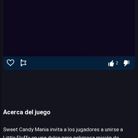
2
sweet candy mania
Acerca del juego
Sweet Candy Mania invita a los jugadores a unirse a
JUEGALO AHORA
Little Fluffy en una dulce pero peligrosa misión de