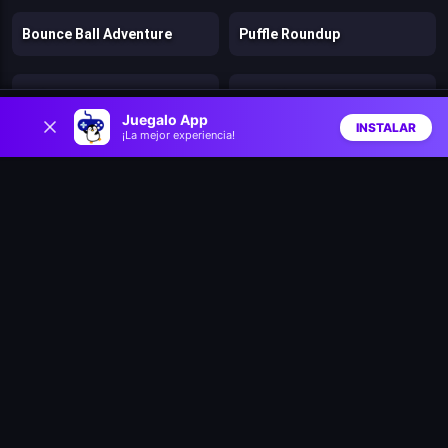
Bounce Ball Adventure
Puffle Roundup
Balloon Pop
Two Aliens Adventure
0
Juegalo App
INSTALAR
¡La mejor experiencia!
Inicio
Aleatorio
Buscar
Favs
You Hit Me!
Mini Planet