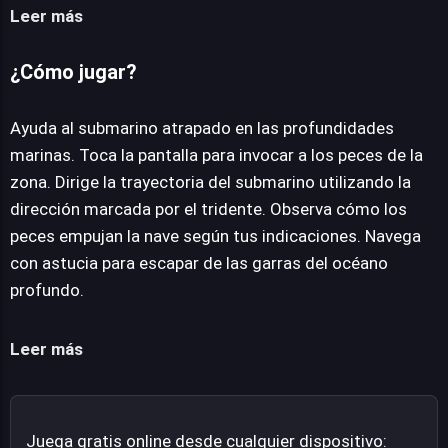
táctil innovadora. Al interactuar con la pantalla, invocas
Leer más
y diriges a bancos de peces, que actúan como la fuerza
motriz principal para el submarino. La clave del éxito
¿Cómo jugar?
reside en la precisión, ya que la dirección en la que estos
aliados acuáticos empujarán la embarcación está
Ayuda al submarino atrapado en las profundidades
dictada por la posición de un tridente. Dominar este
marinas. Toca la pantalla para invocar a los peces de la
sistema es crucial para navegar por los peligros del
zona. Dirige la trayectoria del submarino utilizando la
entorno marino y guiar al submarino hacia un lugar
dirección marcada por el tridente. Observa cómo los
seguro. Diseñado para ser disfrutable sin barreras, este
peces empujan la nave según tus indicaciones. Navega
juego se ejecuta de manera fluida directamente desde
con astucia para escapar de las garras del océano
cualquier navegador web moderno, eliminando la
profundo.
necesidad de descargas o instalaciones complejas.
Deep sea life escape ofrece una propuesta de acción
Leer más
inmediata, prometiendo entretenimiento sin
complicaciones para los jugadores que busquen una
dosis rápida y emocionante de estrategia y
Juega gratis online desde cualquier dispositivo:
coordinación en el fondo del mar.