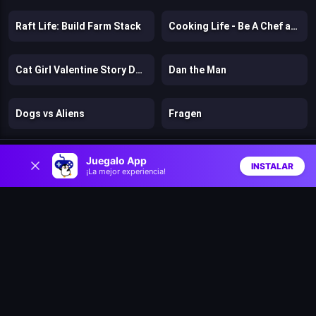
Raft Life: Build Farm Stack
Cooking Life - Be A Chef and Cook
Cat Girl Valentine Story Deep Water
Dan the Man
Dogs vs Aliens
Fragen
0
Murder
Stickman Kingdom Clash
Juegalo App
INSTALAR
¡La mejor experiencia!
Inicio
Aleatorio
Buscar
Favs
Cut in Half
Mr. Dude: King of the Hill
Stick: Eastern Fight
Hazmob FPS: Online Shooter
Chicken Strike
Lost Dungeon