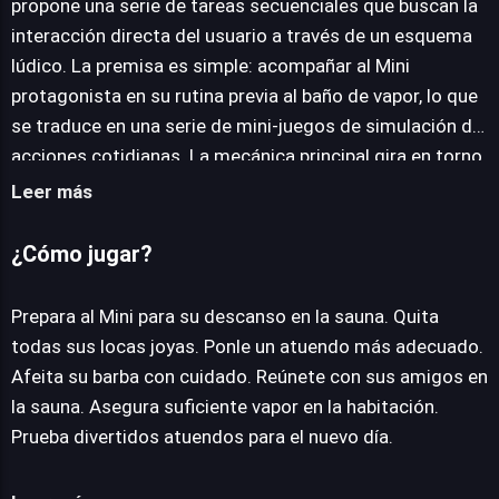
propone una serie de tareas secuenciales que buscan la
interacción directa del usuario a través de un esquema
lúdico. La premisa es simple: acompañar al Mini
protagonista en su rutina previa al baño de vapor, lo que
se traduce en una serie de mini-juegos de simulación de
acciones cotidianas. La mecánica principal gira en torno
a la preparación del personaje. Los jugadores deben
Leer más
primero asistir al Mini en la remoción de sus accesorios
extravagantes, una fase que simula el despojo de
¿Cómo jugar?
ornamentos para la comodidad y la higiene.
Posteriormente, se presenta la tarea de seleccionar un
Prepara al Mini para su descanso en la sauna. Quita
atuendo más apropiado para el ambiente de la sauna, lo
todas sus locas joyas. Ponle un atuendo más adecuado.
que implica una fase de vestuario básica. Un elemento
Afeita su barba con cuidado. Reúnete con sus amigos en
adicional es el afeitado de la barba, introduciendo una
la sauna. Asegura suficiente vapor en la habitación.
mini-mecánica de cuidado personal que añade variedad.
Prueba divertidos atuendos para el nuevo día.
Una vez superados estos preparativos, la narrativa del
juego avanza hacia el encuentro con los amigos del Mini