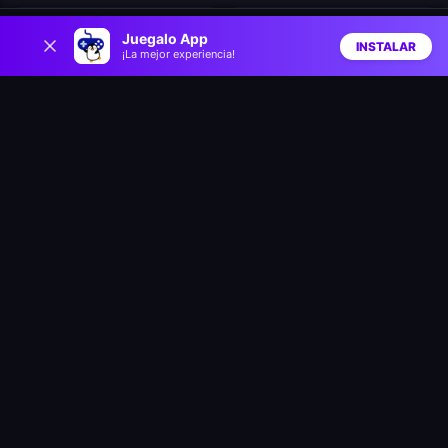
0
ASMR Cleaning
Delicious: Emily's New Beginning Valentines Edition
Juegalo App
INSTALAR
¡La mejor experiencia!
Inicio
Aleatorio
Buscar
Favs