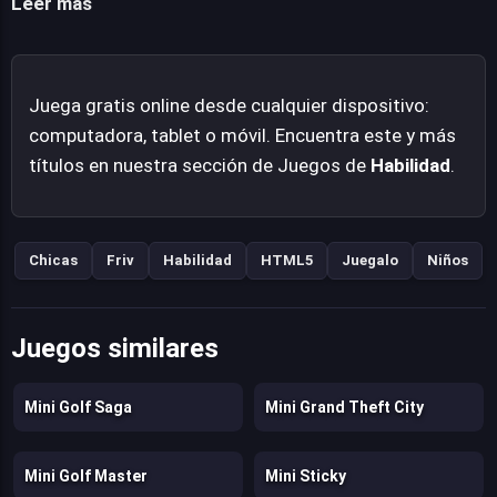
Leer más
dentro de la sauna, donde la interacción se extiende a
asegurar el ambiente adecuado, como el nivel de vapor.
Finalmente, el juego concluye con una fase de vestuario
Juega gratis online desde cualquier dispositivo:
post-sauna, permitiendo probar una variedad de
computadora, tablet o móvil. Encuentra este y más
atuendos lúdicos, cerrando así un ciclo de juego ligero y
títulos en nuestra sección de Juegos de
Habilidad
.
sin complicaciones. Es una propuesta de
entretenimiento digital que prioriza la sencillez y la
inmersión en tareas cotidianas adaptadas a un formato
interactivo, ideal para momentos de ocio breve.
Chicas
Friv
Habilidad
HTML5
Juegalo
Niños
Juegos similares
Mini Golf Saga
Mini Grand Theft City
Mini Golf Master
Mini Sticky