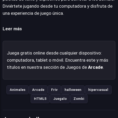
efectos variados en la jugabilidad, hasta pelotas de
Diviértete jugando desde tu computadora y disfruta de
tenis y explosivos de mayor impacto, cruciales para
una experiencia de juego única.
contener las oleadas de enemigos. La simplicidad de su
concepto, combinada con la accesibilidad de ser un
Leer más
título gratuito y jugable directamente en navegador,
ofrece una experiencia de defensa casual pero adictiva,
centrada en la estrategia de gestión de recursos y la
Juega gratis online desde cualquier dispositivo:
precisión para repeler a estos singulares adversarios.
computadora, tablet o móvil. Encuentra este y más
títulos en nuestra sección de Juegos de
Arcade
.
Animales
Arcade
Friv
halloween
hipercasual
HTML5
Juegalo
Zombi