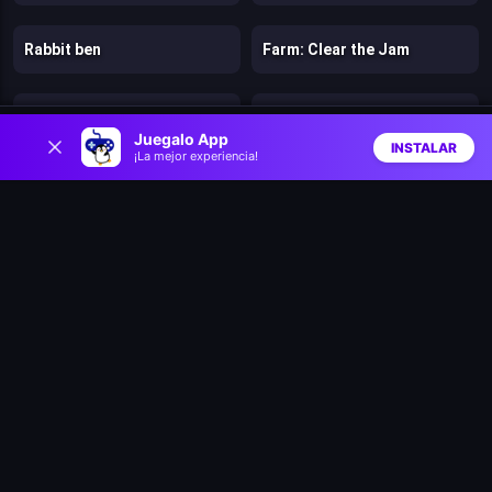
Rabbit ben
Farm: Clear the Jam
Cringe Toads: swamp racing with auto-shooting
Vikings and Dragon Island Farm
0
Juegalo App
INSTALAR
¡La mejor experiencia!
Inicio
Aleatorio
Buscar
Favs
Crazy Goose Simulator
Wild Race: Fast & Furious Animals Simulator