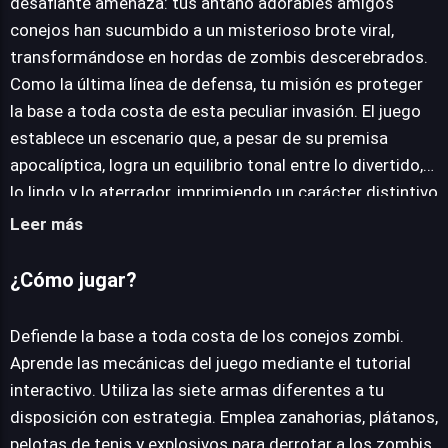
desafiante amenaza: tus antaño adorables amigos
conejos han sucumbido a un misterioso brote viral,
JUEGALO AHORA
transformándose en hordas de zombis descerebrados.
Como la última línea de defensa, tu misión es proteger
la base a toda costa de esta peculiar invasión. El juego
establece un escenario que, a pesar de su premisa
apocalíptica, logra un equilibrio tonal entre lo divertido,
lo lindo y lo aterrador, imprimiendo un carácter distintivo
a su estética visual. Para facilitar tu inmersión en la
Leer más
acción, Rabbit zombie defense integra un tutorial
interactivo que te guía a través de sus mecánicas
¿Cómo jugar?
esenciales, asegurando que estés preparado para el
combate desde el primer momento. Dispondrás de un
Defiende la base a toda costa de los conejos zombi.
arsenal de siete armas diferentes, cada una con sus
Aprende las mecánicas del juego mediante el tutorial
propias particularidades. Podrás emplear desde
interactivo. Utiliza las siete armas diferentes a tu
proyectiles aparentemente inofensivos como
disposición con estrategia. Emplea zanahorias, plátanos,
zanahorias y plátanos, que seguramente ofrecen
pelotas de tenis y explosivos para derrotar a los zombis.