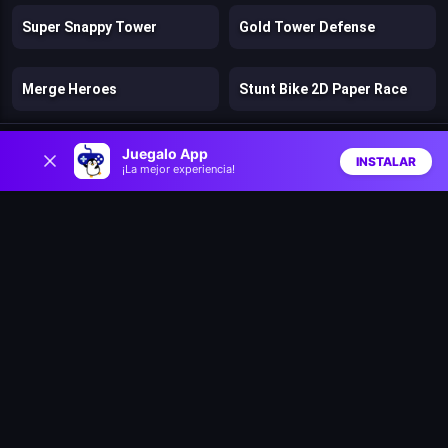
Super Snappy Tower
Gold Tower Defense
Merge Heroes
Stunt Bike 2D Paper Race
0
Battle Racing Stars
Clash & Run
Juegalo App
INSTALAR
¡La mejor experiencia!
Inicio
Aleatorio
Buscar
Favs
Bad Ice Cream
Lost Dungeon