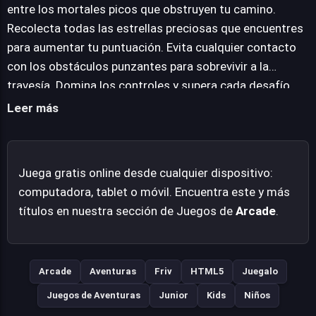
recompensa a la experiencia de juego. Es un título que
entre los mortales picos que obstruyen tu camino.
apela a la destreza y la paciencia, presentando un
Recolecta todas las estrellas preciosas que encuentres
desafío constante en cada sección del misterioso
para aumentar tu puntuación. Evita cualquier contacto
castillo.
con los obstáculos punzantes para sobrevivir a la
travesía. Domina los controles y supera cada desafío.
Leer más
Juega gratis online desde cualquier dispositivo:
computadora, tablet o móvil. Encuentra este y más
títulos en nuestra sección de Juegos de
Arcade
.
Arcade
Aventuras
Friv
HTML5
Juegalo
Juegos de Aventuras
Junior
Kids
Niños