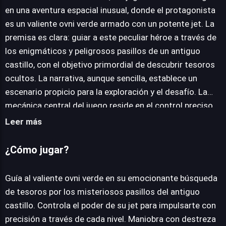
en una aventura espacial inusual, donde el protagonista
es un valiente ovni verde armado con un potente jet. La
JUEGALO AHORA
premisa es clara: guiar a este peculiar héroe a través de
los enigmáticos y peligrosos pasillos de un antiguo
castillo, con el objetivo primordial de descubrir tesoros
ocultos. La narrativa, aunque sencilla, establece un
escenario propicio para la exploración y el desafío. La
mecánica central del juego reside en el control preciso
del ovni. Los jugadores deben dominar el poder de su jet
Leer más
para impulsarse y maniobrar con extrema habilidad. El
entorno del castillo está plagado de picos mortales que
¿Cómo jugar?
exigen reflejos rápidos y una planificación cuidadosa de
cada movimiento. Además de esquivar estos letales
Guía al valiente ovni verde en su emocionante búsqueda
obstáculos, la misión también implica la recolección de
de tesoros por los misteriosos pasillos del antiguo
estrellas preciosas dispersas por los intrincados
castillo. Controla el poder de su jet para impulsarte con
laberintos, añadiendo una capa de objetivo secundario y
precisión a través de cada nivel. Maniobra con destreza