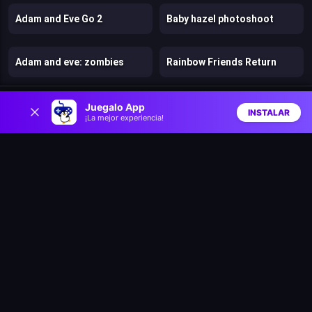
Adam and Eve Go 2
Baby hazel photoshoot
Adam and eve: zombies
Rainbow Friends Return
0
Bears vs. Art
Parkour
Juegalo App
INSTALAR
¡La mejor experiencia!
Inicio
Aleatorio
Buscar
Favs
Trees Hate You
Digital Escape