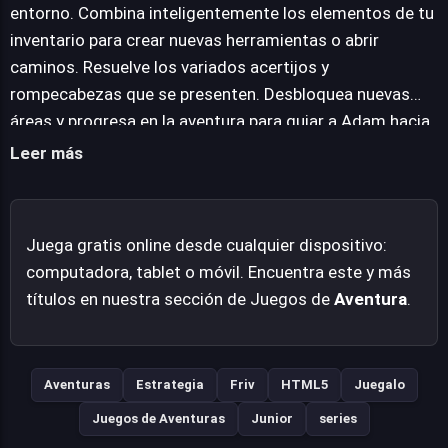
lógicas. Cada desafío superado abre nuevas
entorno. Combina inteligentemente los elementos de tu
posibilidades y acerca a Adam a su ansiada libertad,
inventario para crear nuevas herramientas o abrir
inmerso en un viaje lleno de descubrimientos y
caminos. Resuelve los variados acertijos y
situaciones lúdicas. La sencillez de sus controles, junto
rompecabezas que se presenten. Desbloquea nuevas
con un diseño visual característico, hacen de esta
áreas y progresa en la aventura para guiar a Adam hacia
propuesta un pasatiempo accesible pero desafiante para
su libertad y la diversión.
Leer más
los amantes de las aventuras clásicas de point-and-
click.
Juega gratis online desde cualquier dispositivo:
computadora, tablet o móvil. Encuentra este y más
títulos en nuestra sección de Juegos de
Aventura
.
Aventuras
Estrategia
Friv
HTML5
Juegalo
Juegos de Aventuras
Junior
series