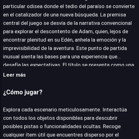
particular odisea donde el tedio del paraíso se convierte
en el catalizador de una nueva búsqueda. La premisa
JUEGALO AHORA
central del juego se desvía de la narrativa convencional
para explorar el descontento de Adam, quien, lejos de
encontrar plenitud en su Edén, anhela la emoción y la
imprevisibilidad de la aventura. Este punto de partida
inusual sienta las bases para una experiencia que
desafía las expectativas. El título se presenta como una
aventura de puzles de interacción, donde la astucia y la
Leer más
observación son herramientas clave para progresar. Los
jugadores deben ingeniárselas para ayudar a Adam a
¿Cómo jugar?
eludir las barreras que lo retienen en su idílico
confinamiento. Esto implica resolver una serie de
Explora cada escenario meticulosamente. Interactúa
enigmas ingeniosamente diseñados, que a menudo
con todos los objetos disponibles para descubrir
requieren manipular elementos del entorno, combinar
posibles pistas o funcionalidades ocultas. Recoge
objetos de forma creativa y descifrar secuencias
cualquier ítem útil que encuentres disperso por el