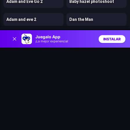
Adam and Eve Go 2
Baby hazel photoshoot
Adam and eve 2
Dan the Man
0
Juegalo App
Rainbow Friends Return
Bears vs. Art
INSTALAR
¡La mejor experiencia!
Inicio
Aleatorio
Buscar
Favs
Parkour
Trees Hate You
Digital Escape
Gun vs Magic
Super Mario Bros 2
Cut the Rope: Magic
Clash of Heroes: RPG Adventure
Dino Survival: 3D Simulator
Math Runner
M’s Cases Chapter 1: Vanishing of Melisma