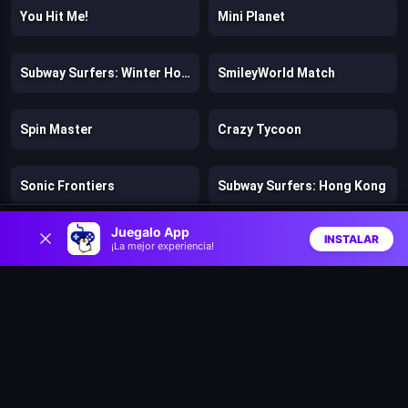
You Hit Me!
Mini Planet
Subway Surfers: Winter Holiday
SmileyWorld Match
Spin Master
Crazy Tycoon
Sonic Frontiers
Subway Surfers: Hong Kong
0
Juegalo App
INSTALAR
Subway Surfers: Marrakech
Pool Party 2
¡La mejor experiencia!
Inicio
Aleatorio
Buscar
Favs
Bacon May Die
Guns and Magic
Stickman Planks Fall
Sumo.io