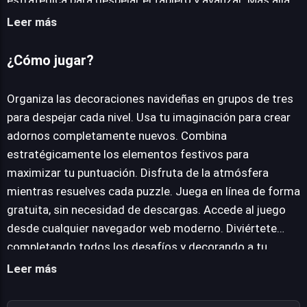
estratégica para despejar el tablero y avanzar. Más allá
de la mera clasificación, el juego potencia la imaginación
Leer más
al permitir la creación de adornos completamente
nuevos a partir de los elementos existentes, ofreciendo
¿Cómo jugar?
una capa adicional de personalización y expresión. El
objetivo es infundir el espíritu navideño a través de un
Organiza las decoraciones navideñas en grupos de tres
sistema de juego intuitivo y visualmente atractivo. Cada
para despejar cada nivel. Usa tu imaginación para crear
nivel presenta un desafío único, donde la habilidad para
adornos completamente nuevos. Combina
combinar y organizar los elementos es clave para
estratégicamente los elementos festivos para
obtener la mejor puntuación y desbloquear nuevas
maximizar tu puntuación. Disfruta de la atmósfera
posibilidades decorativas. La promesa de una
mientras resuelves cada puzzle. Juega en línea de forma
experiencia lúdica y sin complicaciones se cumple
gratuita, sin necesidad de descargas. Accede al juego
gracias a su naturaleza de juego en línea gratuito,
desde cualquier navegador web moderno. Diviértete
eliminando cualquier barrera de descarga y
completando todos los desafíos y decorando a tu
garantizando accesibilidad desde la mayoría de
gusto.
Leer más
navegadores web modernos. Howdy Chrismas se
posiciona como una opción ideal para aquellos que