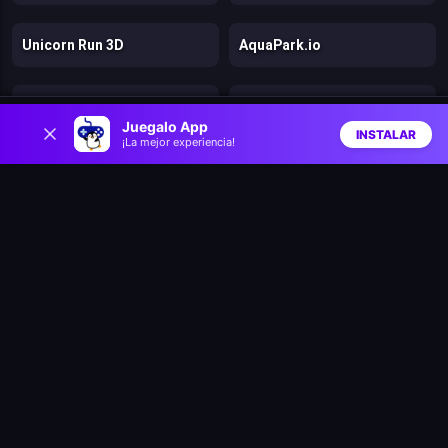
Unicorn Run 3D
AquaPark.io
Nitro Knights
Rodeo stampede
0
Juegalo App
INSTALAR
¡La mejor experiencia!
Inicio
Aleatorio
Buscar
Favs
Fall race: season 2
Golf battle