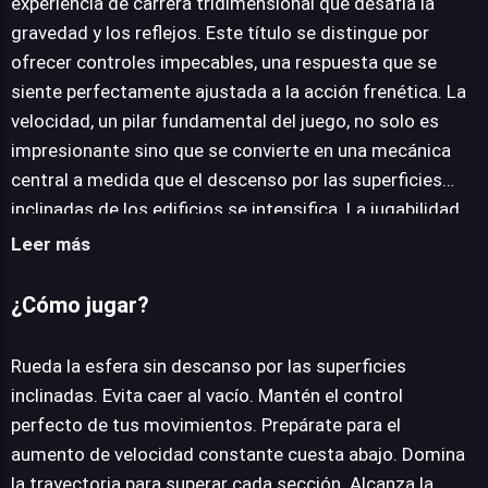
experiencia de carrera tridimensional que desafía la
gravedad y los reflejos. Este título se distingue por
JUEGALO AHORA
ofrecer controles impecables, una respuesta que se
siente perfectamente ajustada a la acción frenética. La
velocidad, un pilar fundamental del juego, no solo es
impresionante sino que se convierte en una mecánica
central a medida que el descenso por las superficies
inclinadas de los edificios se intensifica. La jugabilidad,
intrínsecamente adictiva, reside en la simplicidad de su
Leer más
premisa: mantener una esfera en movimiento constante
sin sucumbir al vacío. El objetivo principal es rodar la
¿Cómo jugar?
pelota a través de un circuito aparentemente
interminable, sorteando los bordes y las caídas de un
Rueda la esfera sin descanso por las superficies
entorno arquitectónico vertical que se genera
inclinadas. Evita caer al vacío. Mantén el control
dinámicamente. Cada partida es una prueba de habilidad
perfecto de tus movimientos. Prepárate para el
y concentración, donde la curva de aprendizaje se
aumento de velocidad constante cuesta abajo. Domina
manifiesta de forma gratificante. El juego recompensa
la trayectoria para superar cada sección. Alcanza la