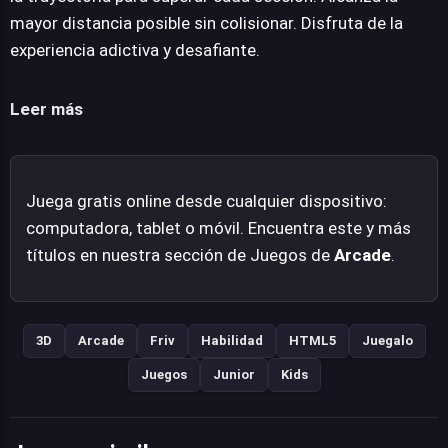
la práctica constante, volviéndose más accesible y
mayor distancia posible sin colisionar. Disfruta de la
entretenido a medida que el dominio de sus precisas
experiencia adictiva y desafiante.
mecánicas de movimiento se afianza. Prepárate para un
aumento de velocidad considerable; la inercia te
Leer más
impulsará cuesta abajo de forma implacable, exigiendo
decisiones rápidas para evitar la caída. Slope Racing 3D
es una propuesta directa que captura la esencia del
Juega gratis online desde cualquier dispositivo:
desafío puro en un formato envolvente y dinámico, ideal
computadora, tablet o móvil. Encuentra este y más
para aquellos que buscan una prueba de destreza con un
títulos en nuestra sección de Juegos de
Arcade
.
bucle de juego inmediato.
3D
Arcade
Friv
Habilidad
HTML5
Juegalo
Juegos
Junior
Kids