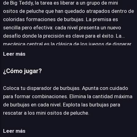
de Big Teddy, la tarea es liberar a un grupo de mini
ositos de peluche que han quedado atrapados dentro de
coloridas formaciones de burbujas. La premisa es
sencilla pero efectiva: cada nivel presenta un nuevo
desafío donde la precisión es clave para el éxito. La
mecánica central es la clásica de los juegos de disparar
burbujas. Los jugadores deben posicionar
Leer más
cuidadosamente su lanzador, apuntar con exactitud y
disparar burbujas para crear combinaciones de tres o
¿Cómo jugar?
más del mismo color, eliminándolas del tablero. El
objetivo principal no es solo despejar la pantalla, sino
Coloca tu disparador de burbujas. Apunta con cuidado
optimizar cada tiro para rescatar la mayor cantidad
para formar combinaciones. Elimina la cantidad máxima
posible de mini ositos, lo que añade una capa de
de burbujas en cada nivel. Explota las burbujas para
estrategia a la acción. Este enfoque en la eficiencia y la
rescatar a los mini ositos de peluche.
planificación eleva la experiencia más allá de un simple
pasatiempo, convirtiéndolo en un rompecabezas
Leer más
adictivo. Diseñado para la accesibilidad inmediata, el