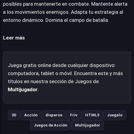
los sistemas de disparo son fundamentales para una
posibles para mantenerte en combate. Mantente alerta
experiencia competitiva, permitiendo que los reflejos y la
a los movimientos enemigos. Adapta tu estrategia al
precisión marquen la diferencia entre la victoria y la
entorno dinámico. Domina el campo de batalla.
derrota. Combat Online capitaliza su naturaleza online,
permitiendo a los usuarios unirse a la acción sin
Leer más
necesidad de descargas, lo que facilita una inmersión
instantánea en su propuesta de combate. Es una opción
robusta para quienes buscan duelos rápidos y
Juega gratis online desde cualquier dispositivo:
desafiantes.
computadora, tablet o móvil. Encuentra este y más
títulos en nuestra sección de Juegos de
Multijugador
.
3D
Acción
disparos
Friv
HTML5
Juegalo
Juegos de Acción
Multijugador