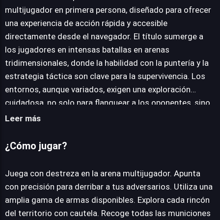
multijugador en primera persona, diseñado para ofrecer
una experiencia de acción rápida y accesible
JUEGALO AHORA
directamente desde el navegador. El título sumerge a
los jugadores en intensas batallas en arenas
tridimensionales, donde la habilidad con la puntería y la
estrategia táctica son clave para la supervivencia. Los
entornos, aunque variados, exigen una exploración
cuidadosa, no solo para flanquear a los oponentes, sino
también para asegurar los vitales recursos de munición
Leer más
esparcidos por el mapa. La propuesta de jugabilidad es
directa: entra en combate, localiza y elimina a los
¿Cómo jugar?
enemigos mientras gestionas tus suministros y utilizas
un arsenal diverso de armas. Desde rifles de asalto
Juega con destreza en la arena multijugador. Apunta
hasta escopetas y pistolas, cada herramienta ofrece
con precisión para derribar a tus adversarios. Utiliza una
una dinámica distinta que puede adaptarse a diferentes
amplia gama de armas disponibles. Explora cada rincón
estilos de juego. La fluidez del control y la respuesta de
del territorio con cautela. Recoge todas las municiones