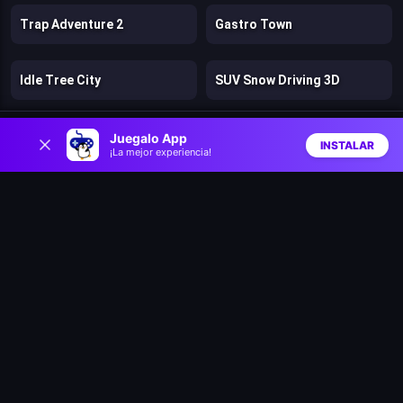
Trap Adventure 2
Gastro Town
Idle Tree City
SUV Snow Driving 3D
0
Black Soldier of Rome
Slingshot Jetpack
Juegalo App
INSTALAR
¡La mejor experiencia!
Inicio
Aleatorio
Buscar
Favs
Unicorn Run 3D
AquaPark.io