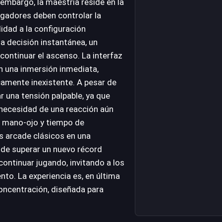
 embargo, la maestría reside en la
gadores deben controlar la
idad a la configuración
a decisión instantánea, un
 continuar el ascenso. La interfaz
en una inmersión inmediata,
camente inexistente. A pesar de
ar una tensión palpable, ya que
 necesidad de una reacción aún
n mano-ojo y tiempo de
os arcade clásicos en una
 de superar un nuevo récord
continuar jugando, invitando a los
nto. La experiencia es, en última
concentración, diseñada para