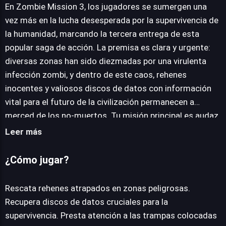
En Zombie Mission 3, los jugadores se sumergen una
vez más en la lucha desesperada por la supervivencia de
la humanidad, marcando la tercera entrega de esta
JUEGALO AHORA
popular saga de acción. La premisa es clara y urgente:
diversas zonas han sido diezmadas por una virulenta
infección zombi, y dentro de este caos, rehenes
inocentes y valiosos discos de datos con información
vital para el futuro de la civilización permanecen a
merced de los no-muertos. Tu misión principal es audaz
y peligrosa: infiltrarte en estas áreas infestadas para
Leer más
rescatar a los supervivientes y recuperar los cruciales
paquetes de información. Sin embargo, la amenaza no
¿Cómo jugar?
se limita a la horda errante. Zombie Mission 3 introduce
una capa adicional de desafío a través de la presencia
Rescata rehenes atrapados en zonas peligrosas.
de zombis más astutos que, sorprendentemente, son
Recupera discos de datos cruciales para la
capaces de tender trampas elaboradas. Esto obliga a
supervivencia. Presta atención a las trampas colocadas
los jugadores a mantener una vigilancia constante,