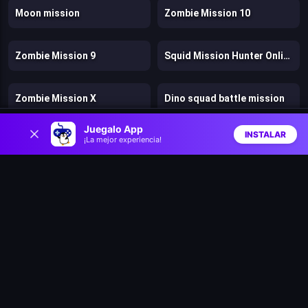
Moon mission
Zombie Mission 10
Zombie Mission 9
Squid Mission Hunter Online
Zombie Mission X
Dino squad battle mission
0
Juegalo App
INSTALAR
¡La mejor experiencia!
Dan the Man
Rainbow Friends Return
Inicio
Aleatorio
Buscar
Favs
Bears vs. Art
Parkour