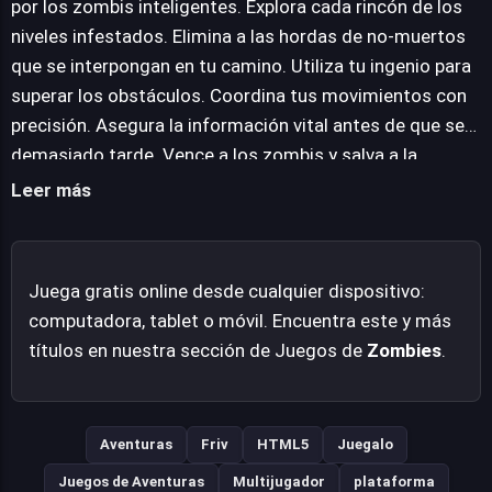
por los zombis inteligentes. Explora cada rincón de los
combinando la acción frenética con momentos de
niveles infestados. Elimina a las hordas de no-muertos
cuidadosa exploración y resolución de pequeños
que se interpongan en tu camino. Utiliza tu ingenio para
enigmas para evitar ser superados. La tensión se eleva
superar los obstáculos. Coordina tus movimientos con
con cada paso, y la necesidad de estrategia es tan
precisión. Asegura la información vital antes de que sea
importante como la puntería, ofreciendo una experiencia
demasiado tarde. Vence a los zombis y salva a la
de juego que desafía tanto los reflejos como el ingenio
humanidad de la aniquilación.
Leer más
del jugador en su incansable cruzada contra la
aniquilación total.
Juega gratis online desde cualquier dispositivo:
computadora, tablet o móvil. Encuentra este y más
títulos en nuestra sección de Juegos de
Zombies
.
Aventuras
Friv
HTML5
Juegalo
Juegos de Aventuras
Multijugador
plataforma