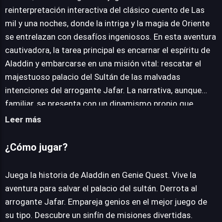
reinterpretación interactiva del clásico cuento de Las
mil y una noches, donde la intriga y la magia de Oriente
JUEGALO AHORA
se entrelazan con desafíos ingeniosos. En esta aventura
cautivadora, la tarea principal es encarnar el espíritu de
Aladdin y embarcarse en una misión vital: rescatar el
majestuoso palacio del Sultán de las malvadas
intenciones del arrogante Jafar. La narrativa, aunque
familiar, se presenta con un dinamismo propio que
mantiene al jugador enganchado en cada etapa de la
Leer más
lucha contra el villano. El núcleo de la experiencia de
Genie Quest reside en su innovadora mecánica de
¿Cómo jugar?
puzles. Calificado como el mejor juego de emparejar de
genios, invita a los usuarios a dominar el arte de
Juega la historia de Aladdin en Genie Quest. Vive la
combinar elementos para desatar habilidades
aventura para salvar el palacio del sultán. Derrota al
especiales y progresar. El viaje está meticulosamente
arrogante Jafar. Empareja genios en el mejor juego de
diseñado para estar repleto de descubrimientos
su tipo. Descubre un sinfín de misiones divertidas.