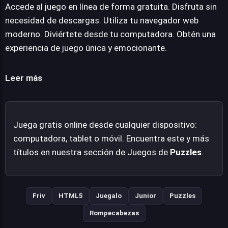
constantes y nuevas misiones divertidas que enriquecen
Accede al juego en línea de forma gratuita. Disfruta sin
la jugabilidad y la inmersión. Cada acierto en los puzles
necesidad de descargas. Utiliza tu navegador web
no solo avanza la trama, sino que también desvela
moderno. Diviértete desde tu computadora. Obtén una
facetas inesperadas del mundo de los genios. Es una
experiencia de juego única y emocionante.
propuesta diseñada para disfrutarse en línea, sin la
necesidad de descargas, haciéndola accesible desde la
Leer más
mayoría de navegadores modernos y ofreciendo una
experiencia de juego única y entretenida.
Juega gratis online desde cualquier dispositivo:
computadora, tablet o móvil. Encuentra este y más
títulos en nuestra sección de Juegos de
Puzzles
.
Friv
HTML5
Juegalo
Junior
Puzzles
Rompecabezas