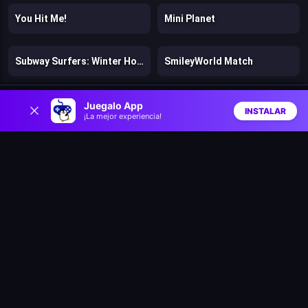
You Hit Me!
Mini Planet
Subway Surfers: Winter Holiday
SmileyWorld Match
0
Spin Master
Crazy Tycoon
Juegalo App
INSTALAR
¡La mejor experiencia!
Inicio
Aleatorio
Buscar
Favs
Sonic Frontiers
Subway Surfers: Hong Kong