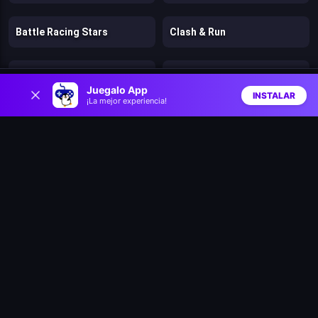
Battle Racing Stars
Clash & Run
Bad Ice Cream
Lost Dungeon
0
Juegalo App
INSTALAR
¡La mejor experiencia!
Inicio
Aleatorio
Buscar
Favs
Speed per Click: Obby
Pengu Slide