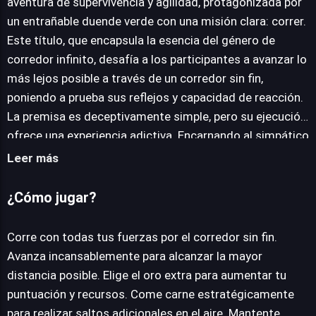
aventura de supervivencia y agilidad, protagonizada por
un entrañable duende verde con una misión clara: correr.
JUEGALO AHORA
Este título, que encapsula la esencia del género de
corredor infinito, desafía a los participantes a avanzar lo
más lejos posible a través de un corredor sin fin,
poniendo a prueba sus reflejos y capacidad de reacción.
La premisa es deceptivamente simple, pero su ejecución
ofrece una experiencia adictiva. Encarnando al simpático
protagonista, los jugadores deben navegar por el
Leer más
entorno recogiendo oro extra, un recurso vital que
potencia la progresión o la puntuación final, y consumir
¿Cómo jugar?
carne, lo cual otorga la habilidad temporal de realizar
saltos adicionales en el aire. Esta mecánica de doble
Corre con todas tus fuerzas por el corredor sin fin.
salto es crucial para superar obstáculos y alcanzar
Avanza incansablemente para alcanzar la mayor
zonas elevadas, añadiendo una capa estratégica a la
distancia posible. Elige el oro extra para aumentar tu
velocidad implacable. La estética del juego es limpia y
puntuación y recursos. Come carne estratégicamente
funcional, diseñada para mantener al jugador enfocado
para realizar saltos adicionales en el aire. Mantente