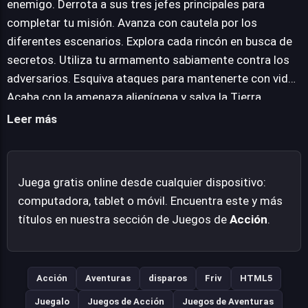
enemigo. Derrota a sus tres jefes principales para
tres jefes promete ser el punto álgido de la aventura,
completar tu misión. Avanza con cautela por los
exigiendo a los jugadores adaptar sus tácticas para
diferentes escenarios. Explora cada rincón en busca de
superar cada desafío único. Como secuela, "Jungle Hero
secretos. Utiliza tu armamento sabiamente contra los
2" busca expandir y perfeccionar la fórmula original,
adversarios. Esquiva ataques para mantenerte con vida.
ofreciendo una experiencia de entretenimiento accesible
Acaba con la amenaza alienígena y salva la Tierra.
directamente desde el navegador, eliminando barreras
Leer más
de descarga y configuración para una inmersión
inmediata.
Juega gratis online desde cualquier dispositivo:
computadora, tablet o móvil. Encuentra este y más
títulos en nuestra sección de Juegos de
Acción
.
Acción
Aventuras
disparos
Friv
HTML5
Juegalo
Juegos de Acción
Juegos de Aventuras