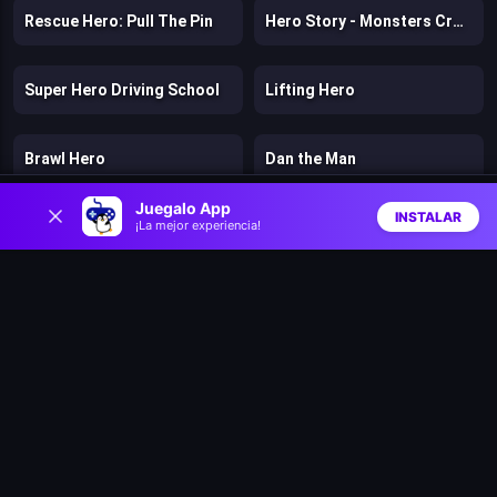
Rescue Hero: Pull The Pin
Hero Story - Monsters Crossing
Super Hero Driving School
Lifting Hero
Brawl Hero
Dan the Man
0
Juegalo App
INSTALAR
¡La mejor experiencia!
Dogs vs Aliens
Fragen
Inicio
Aleatorio
Buscar
Favs
Murder
Stickman Kingdom Clash