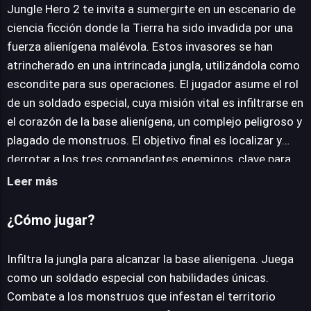
Jungle Hero 2 te invita a sumergirte en un escenario de
ciencia ficción donde la Tierra ha sido invadida por una
fuerza alienígena malévola. Estos invasores se han
JUEGALO AHORA
atrincherado en una intrincada jungla, utilizándola como
escondite para sus operaciones. El jugador asume el rol
de un soldado especial, cuya misión vital es infiltrarse en
el corazón de la base alienígena, un complejo peligroso y
plagado de monstruos. El objetivo final es localizar y
derrotar a los tres comandantes enemigos, clave para
frustrar la invasión y asegurar la supervivencia del
Leer más
planeta. Este título de acción presenta una propuesta de
juego directa, centrándose en el combate y la
¿Cómo jugar?
navegación a través de entornos hostiles. La experiencia
de juego se construye alrededor de la progresión a
Infiltra la jungla para alcanzar la base alienígena. Juega
través de áreas infestadas, donde la estrategia y los
como un soldado especial con habilidades únicas.
reflejos serán esenciales para sobrevivir a los
Combate a los monstruos que infestan el territorio
encuentros con las criaturas. La confrontación con los