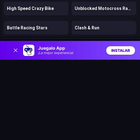
High Speed Crazy Bike
Unblocked Motocross Racing
Battle Racing Stars
Clash & Run
0
Bad Ice Cream
Lost Dungeon
Juegalo App
INSTALAR
¡La mejor experiencia!
Inicio
Aleatorio
Buscar
Favs
Speed per Click: Obby
Pengu Slide