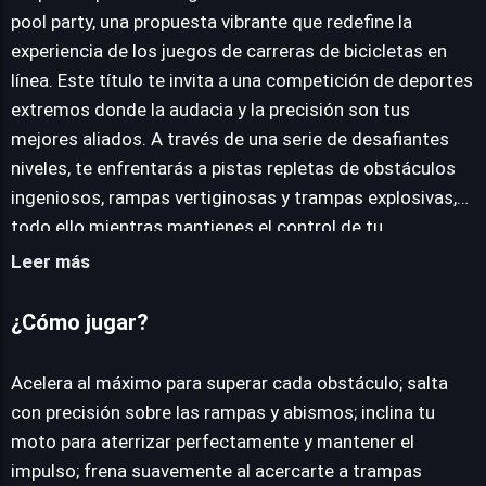
pool party, una propuesta vibrante que redefine la
experiencia de los juegos de carreras de bicicletas en
JUEGALO AHORA
línea. Este título te invita a una competición de deportes
extremos donde la audacia y la precisión son tus
mejores aliados. A través de una serie de desafiantes
niveles, te enfrentarás a pistas repletas de obstáculos
ingeniosos, rampas vertiginosas y trampas explosivas,
todo ello mientras mantienes el control de tu
motocicleta a velocidades impactantes. La propuesta
Leer más
de Moto x3m pool party se centra en ofrecer una
experiencia arcade pura, donde cada salto, cada giro y
¿Cómo jugar?
cada acrobacia se siente gratificante. La física del
juego, aunque exagerada para el disfrute, requiere un
Acelera al máximo para superar cada obstáculo; salta
dominio constante para superar las pruebas más
con precisión sobre las rampas y abismos; inclina tu
exigentes y alcanzar la meta en tiempo récord. El diseño
moto para aterrizar perfectamente y mantener el
de los escenarios, con su temática veraniega y de fiesta
impulso; frena suavemente al acercarte a trampas