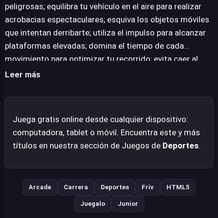
en la piscina, añade un toque distintivo y fresco a la
peligrosas; equilibra tu vehículo en el aire para realizar
frenética acción. Es un título diseñado para quienes
acrobacias espectaculares; esquiva los objetos móviles
buscan emociones rápidas y la satisfacción de dominar
que intentan derribarte; utiliza el impulso para alcanzar
trucos cada vez más complejos, ofreciendo un desafío
plataformas elevadas; domina el tiempo de cada
constante que te mantendrá enganchado a cada
movimiento para optimizar tu recorrido; evita caer al
carrera. La accesibilidad del juego, al ser
agua o ser aplastado por los elementos del escenario;
Leer más
completamente en línea y sin necesidad de descargas,
gestiona tu velocidad en cada giro para no perder el
facilita una inmersión inmediata en su mundo de
control; recoge los bonos de tiempo para mejorar tu
acrobacias y velocidad.
puntuación final; desbloquea nuevos niveles al completar
Juega gratis online desde cualquier dispositivo:
los anteriores; compite contra el reloj en cada pista;
computadora, tablet o móvil. Encuentra este y más
mantén la concentración para no cometer errores;
títulos en nuestra sección de Juegos de
Deportes
.
diviértete desafiando la gravedad.
Arcade
Carrera
Deportes
Friv
HTML5
Juegalo
Junior