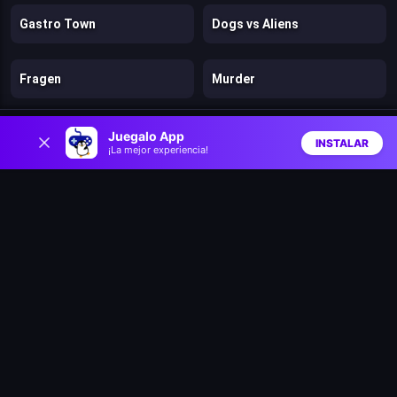
Gastro Town
Dogs vs Aliens
Fragen
Murder
0
Stickman Kingdom Clash
Cut in Half
Juegalo App
INSTALAR
¡La mejor experiencia!
Inicio
Aleatorio
Buscar
Favs
Mr. Dude: King of the Hill
Stick: Eastern Fight