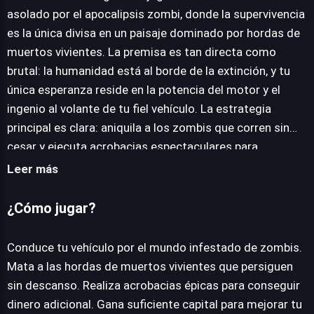
asolado por el apocalipsis zombi, donde la supervivencia
es la única divisa en un paisaje dominado por hordas de
JUEGALO AHORA
muertos vivientes. La premisa es tan directa como
brutal: la humanidad está al borde de la extinción, y tu
única esperanza reside en la potencia del motor y el
ingenio al volante de tu fiel vehículo. La estrategia
principal es clara: aniquila a los zombis que corren sin
cesar y ejecuta acrobacias espectaculares para
acumular la moneda necesaria. Este flujo constante de
Leer más
ingresos es vital para potenciar tu montura. Podrás
equipar tu coche con devastadoras ametralladoras,
¿Cómo jugar?
transformándolo en una fortaleza rodante capaz de
diezmar a los no-muertos. Asimismo, la gestión del
Conduce tu vehículo por el mundo infestado de zombis.
combustible es crucial; un tanque lleno puede ser la
Mata a las hordas de muertos vivientes que persiguen
diferencia entre una huida exitosa y ser engullido por la
sin descanso. Realiza acrobacias épicas para conseguir
marea zombi. Drive or die propone una experiencia de
dinero adicional. Gana suficiente capital para mejorar tu