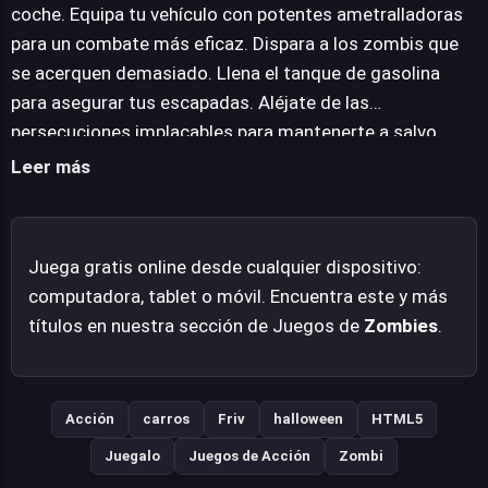
acción frenética, diseñada para ser disfrutada
coche. Equipa tu vehículo con potentes ametralladoras
directamente en tu navegador web, ofreciendo una
para un combate más eficaz. Dispara a los zombis que
diversión instantánea y sin barreras técnicas en casi
se acerquen demasiado. Llena el tanque de gasolina
cualquier plataforma moderna, desde tu computadora.
para asegurar tus escapadas. Aléjate de las
persecuciones implacables para mantenerte a salvo.
Sobrevive a cualquier precio en este peligroso entorno.
Leer más
Disfruta de la experiencia de juego única.
Juega gratis online desde cualquier dispositivo:
computadora, tablet o móvil. Encuentra este y más
títulos en nuestra sección de Juegos de
Zombies
.
Acción
carros
Friv
halloween
HTML5
Juegalo
Juegos de Acción
Zombi