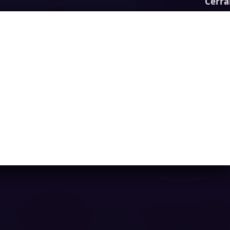
Cerra
Football Mover
Ya casi llegamos...