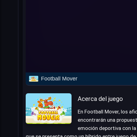
Football Mover
Acerca del juego
En Football Mover, los af
encontrarán una propuesta
emoción deportiva con la 
que se presenta como un híbrido entre juego de f