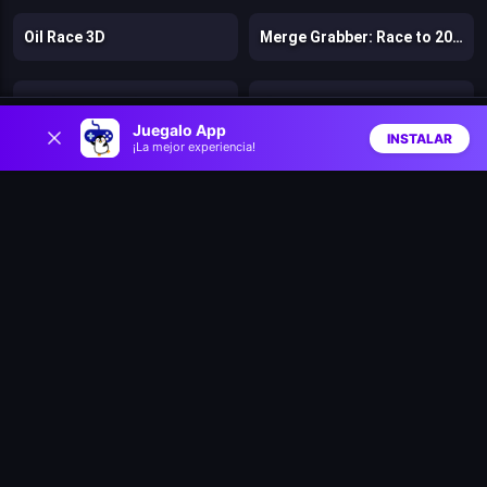
Oil Race 3D
Merge Grabber: Race to 2048
Battle Racing Stars
Clash & Run
0
Juegalo App
INSTALAR
¡La mejor experiencia!
Inicio
Aleatorio
Buscar
Favs
Bad Ice Cream
Lost Dungeon