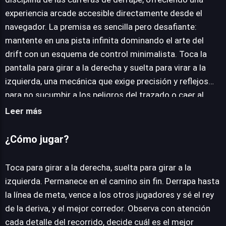
experiencia arcade accesible directamente desde el
JUEGALO AHORA
navegador. La premisa es sencilla pero desafiante:
mantente en una pista infinita dominando el arte del
drift con un esquema de control minimalista. Toca la
pantalla para girar a la derecha y suelta para virar a la
izquierda, una mecánica que exige precisión y reflejos
para no sucumbir a los peligros del trazado o caer al
vacío. El objetivo es claro: derrapar con maestría hasta
Leer más
la línea de meta, superando a los demás competidores
para coronarte como el rey del derrape y el mejor
¿Cómo jugar?
corredor. Cada curva, cada segmento del recorrido,
requiere una observación meticulosa. La toma de
Toca para girar a la derecha, suelta para girar a la
decisiones en fracciones de segundo es crucial para
izquierda. Permanece en el camino sin fin. Derrapa hasta
determinar el instante óptimo para iniciar el giro,
la línea de meta, vence a los otros jugadores y sé el rey
asegurando que el vehículo permanezca en la pista y
de la deriva, y el mejor corredor. Observa con atención
evite precipitarse por el abismo. Este título propone una
cada detalle del recorrido, decide cuál es el mejor