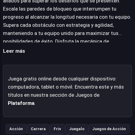
aliados para superar los desafíos que se presenten.
plataformas, ofreciendo momentos de agilidad mental y
Escala las paredes de bloqueo que interrumpen tu
reacción. Su diseño intuitivo y la accesibilidad de sus
progreso al alcanzar la longitud necesaria con tu equipo.
controles lo convierten en una opción atractiva para
Supera cada obstáculo con estrategia y agilidad,
sesiones de juego rápidas y satisfactorias, prometiendo
manteniendo a tu equipo unido para maximizar tus
un entretenimiento sin complicaciones.
posibilidades de éxito. Disfruta la mecánica de
construcción de equipo y la progresión a través de un
Leer más
mundo virtual lleno de desafíos.
Juega gratis online desde cualquier dispositivo:
computadora, tablet o móvil. Encuentra este y más
títulos en nuestra sección de Juegos de
Plataforma
.
Acción
Carrera
Friv
Juegalo
Juegos de Acción