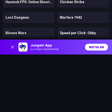
Hazmob FPS: Online Shooter
Chicken Strike
Lost Dungeon
Warfare 1942
Bloons Wars
Speed per Click: Obby
0
Juegalo App
INSTALAR
Battle Arena: Heroes Adventure
Firestone Idle RPG
¡La mejor experiencia!
Inicio
Aleatorio
Buscar
Favs
Tank Stars
Zombie Road