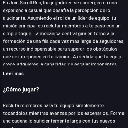
En Join Scroll Run, los jugadores se sumergen en una
experiencia casual que desafía la percepción de lo
alucinante. Asumiendo el rol de un líder de equipo, tu
JUEGALO AHORA
misión principal es reclutar miembros a tu paso con un
simple toque. La mecánica central gira en torno a la
formación de una fila cada vez más larga de seguidores,
un recurso indispensable para superar los obstáculos
que se interponen en tu camino. A medida que tu equipo
crece, adquieres la capacidad de escalar imponentes
paredes de bloqueo, progresando a través de niveles
Leer más
ingeniosamente diseñados. El juego introduce una
dinámica interesante al comparar la facilidad de
¿Cómo jugar?
construir este equipo virtual con la complejidad de las
relaciones reales, sugiriendo una fragilidad inherente al
Recluta miembros para tu equipo simplemente
vínculo digital que, sin embargo, no resta diversión a la
tocándolos mientras avanzas por los escenarios. Forma
propuesta. Se trata de un bucle de juego adictivo que
una cadena lo suficientemente larga con tus nuevos
combina la recolección estratégica con la superación de