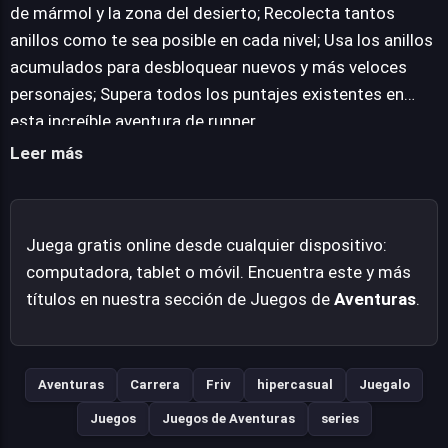
es claro: superar todas las puntuaciones existentes y
de mármol y la zona del desierto; Recolecta tantos
establecer nuevos récords en esta dinámica aventura.
anillos como te sea posible en cada nivel; Usa los anillos
Aunque accesible desde la web y sin la necesidad de
acumulados para desbloquear nuevos y más veloces
instalaciones complejas, Wings rush 2 consigue ofrecer
personajes; Supera todos los puntajes existentes en
una experiencia de juego pulida y entretenida, ideal para
esta increíble aventura de runner.
aquellos que buscan acción directa y un desafío
Leer más
constante en un formato clásico.
Juega gratis online desde cualquier dispositivo:
computadora, tablet o móvil. Encuentra este y más
títulos en nuestra sección de Juegos de
Aventuras
.
Aventuras
Carrera
Friv
hipercasual
Juegalo
Juegos
Juegos de Aventuras
series