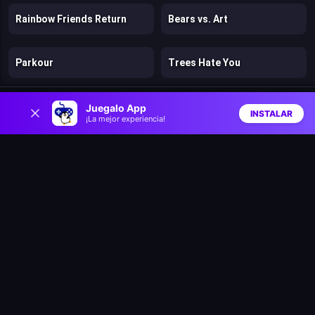
Rainbow Friends Return
Bears vs. Art
Parkour
Trees Hate You
0
Digital Escape
Gun vs Magic
Juegalo App
INSTALAR
¡La mejor experiencia!
Inicio
Aleatorio
Buscar
Favs
Super Mario Bros 2
Cut the Rope: Magic