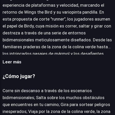
experiencia de plataformas y velocidad, marcando el
retorno de Wings the Bird y su variopinta pandilla. En
JUEGALO AHORA
esta propuesta de corte "runner", los jugadores asumen
el papel de Birdy, cuya misión es correr, saltar y girar con
destreza a través de una serie de entornos
bidimensionales meticulosamente diseñados. Desde las
familiares praderas de la zona de la colina verde hasta
los intrincados pasajes de mármol y los desafiantes
senderos desérticos, cada nivel presenta una sucesión
Leer más
constante de obstáculos que exigen reflejos rápidos y
una ejecución precisa. El ciclo de juego se centra en la
¿Cómo jugar?
recolección de anillos, una moneda vital para el
progreso. Acumular estas gemas doradas permite
Corre sin descanso a través de los escenarios
desbloquear una diversa galería de personajes, cada uno
bidimensionales; Salta sobre los muchos obstáculos
prometiendo mayor velocidad y nuevas posibilidades
que encuentres en tu camino; Gira para sortear peligros
estratégicas para afrontar los desafíos. El objetivo final
inesperados; Viaja por la zona de la colina verde, la zona