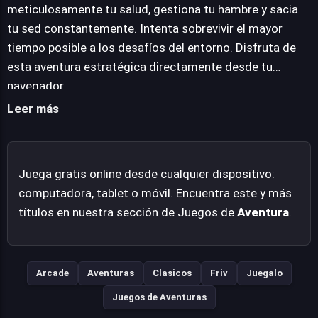
constante: mantener la salud óptima, saciar la sed y
meticulosamente tu salud, gestiona tu hambre y sacia
mitigar el hambre son cruciales para prolongar la
tu sed constantemente. Intenta sobrevivir el mayor
existencia en este entorno hostil. El objetivo principal es
tiempo posible a los desafíos del entorno. Disfruta de
resistir el mayor tiempo posible, dominando las
esta aventura estratégica directamente desde tu
habilidades de extracción, fabricación y gestión en un
navegador.
ciclo continuo de exploración y autosuficiencia.
Leer más
Juega gratis online desde cualquier dispositivo:
computadora, tablet o móvil. Encuentra este y más
títulos en nuestra sección de Juegos de
Aventura
.
Arcade
Aventuras
Clasicos
Friv
Juegalo
Juegos de Aventuras