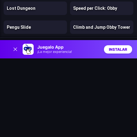
Lost Dungeon
Speed per Click: Obby
Pengu Slide
Climb and Jump Obby Tower
0
Speedy Runner
Jelly Run 2048
Juegalo App
INSTALAR
¡La mejor experiencia!
Inicio
Aleatorio
Buscar
Favs
Catchamon
Archer Ragdoll Masters