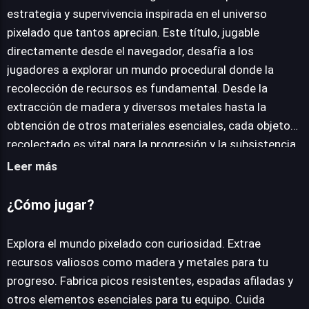
estrategia y supervivencia inspirada en el universo
pixelado que tantos aprecian. Este título, jugable
JUEGALO AHORA
directamente desde el navegador, desafía a los
jugadores a explorar un mundo procedural donde la
recolección de recursos es fundamental. Desde la
extracción de madera y diversos metales hasta la
obtención de otros materiales esenciales, cada objeto
recolectado es vital para la progresión y la subsistencia.
La mecánica central de Craftmine gira en torno a la
Leer más
fabricación. Los recursos obtenidos se transforman en
herramientas indispensables como picos para la minería,
¿Cómo jugar?
espadas para la defensa y elementos utilitarios como
sombreros, todos diseñados para potenciar las
Explora el mundo pixelado con curiosidad. Extrae
posibilidades de supervivencia del jugador. Sin embargo,
recursos valiosos como madera y metales para tu
la aventura no termina en la creación. Un sistema de
progreso. Fabrica picos resistentes, espadas afiladas y
gestión de necesidades básicas requiere atención
otros elementos esenciales para tu equipo. Cuida