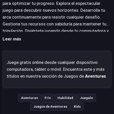
extensiones de agua en busca de nuevos horizontes y
para optimizar tu progreso. Explora el espectacular
descubrimientos. El juego fusiona la recolección de
juego para descubrir nuevos horizontes. Desarrolla tu
recursos con la aventura de la exploración, ofreciendo
arca continuamente para resistir cualquier desafío.
una experiencia que recompensa la planificación y la
Gestiona tus recursos con sabiduría para mantener tu
persistencia en un escenario desafiante y envolvente.
tripulación. Diviértete jugando desde tu computadora y
obtén una experiencia única.
Leer más
Juega gratis online desde cualquier dispositivo:
computadora, tablet o móvil. Encuentra este y más
títulos en nuestra sección de Juegos de
Aventuras
.
Aventuras
Friv
Habilidad
Juegalo
Juegos de Aventuras
Kids