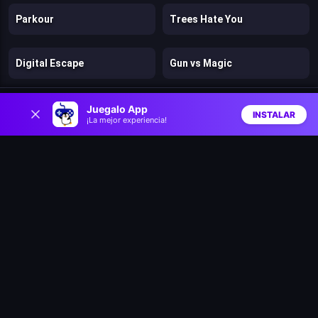
Parkour
Trees Hate You
Digital Escape
Gun vs Magic
0
Super Mario Bros 2
Cut the Rope: Magic
Juegalo App
INSTALAR
¡La mejor experiencia!
Inicio
Aleatorio
Buscar
Favs
Clash of Heroes: RPG Adventure
Dino Survival: 3D Simulator