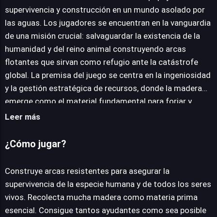
supervivencia y construcción en un mundo asolado por
las aguas. Los jugadores se encuentran en la vanguardia
JUEGALO AHORA
de una misión crucial: salvaguardar la existencia de la
humanidad y del reino animal construyendo arcas
flotantes que sirvan como refugio ante la catástrofe
global. La premisa del juego se centra en la ingeniosidad
y la gestión estratégica de recursos, donde la madera
emerge como el material fundamental para forjar y
expandir tu embarcación. Para tener éxito en esta tarea
Leer más
monumental, la colaboración es clave. La adquisición de
ayudantes se vuelve imprescindible para optimizar la
¿Cómo jugar?
recolección de materiales y acelerar la construcción de
tu arca, transformándola de una simple balsa a un
Construye arcas resistentes para asegurar la
complejo bastión flotante. A medida que tu
supervivencia de la especie humana y de todos los seres
construcción toma forma y crece, se abren nuevas rutas
vivos. Recolecta mucha madera como materia prima
de exploración, invitándote a navegar por vastas
esencial. Consigue tantos ayudantes como sea posible