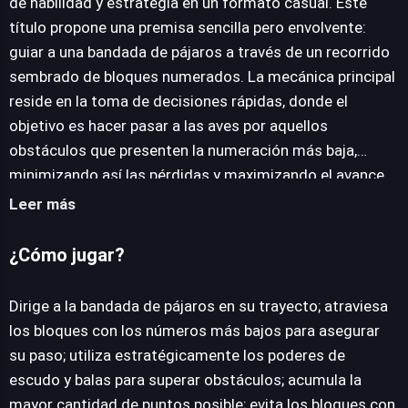
de habilidad y estrategia en un formato casual. Este
título propone una premisa sencilla pero envolvente:
JUEGALO AHORA
guiar a una bandada de pájaros a través de un recorrido
sembrado de bloques numerados. La mecánica principal
reside en la toma de decisiones rápidas, donde el
objetivo es hacer pasar a las aves por aquellos
obstáculos que presenten la numeración más baja,
minimizando así las pérdidas y maximizando el avance.
A medida que la aventura se desarrolla, Birds vs Blocks
Leer más
integra elementos que enriquecen la jugabilidad. La
aparición de potenciadores, como escudos protectores
¿Cómo jugar?
y balas ofensivas, añade una capa estratégica crucial.
Los jugadores deben discernir el momento óptimo para
Dirige a la bandada de pájaros en su trayecto; atraviesa
activar estas habilidades, ya sea para resguardar a la
los bloques con los números más bajos para asegurar
bandada de un impacto inminente o para despejar el
su paso; utiliza estratégicamente los poderes de
camino de formaciones de bloques particularmente
escudo y balas para superar obstáculos; acumula la
densas. Esta combinación de reflejos y planificación
mayor cantidad de puntos posible; evita los bloques con