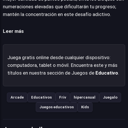
confiere al juego un atractivo adictivo, invitando a los
numeraciones elevadas que dificultarán tu progreso;
usuarios a perfeccionar sus puntuaciones y estrategias
mantén la concentración en este desafío adictivo.
en cada partida. Se presenta como una experiencia
accesible directamente desde el navegador, ideal para
Leer más
sesiones de juego rápidas y entretenidas.
Juega gratis online desde cualquier dispositivo:
computadora, tablet o móvil. Encuentra este y más
títulos en nuestra sección de Juegos de
Educativo
.
Arcade
Educativos
Friv
hipercasual
Juegalo
Juegos educativos
Kids