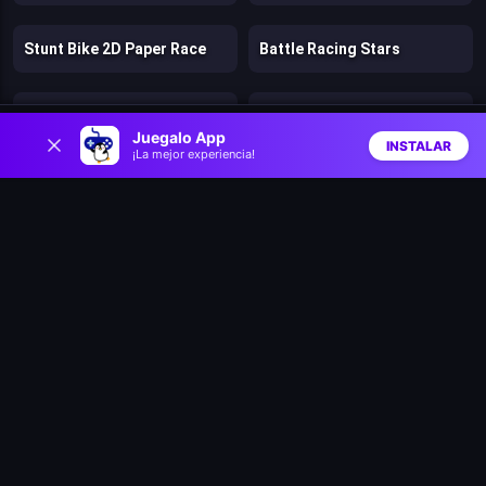
Stunt Bike 2D Paper Race
Battle Racing Stars
Clash & Run
Bad Ice Cream
0
Juegalo App
INSTALAR
¡La mejor experiencia!
Inicio
Aleatorio
Buscar
Favs
Lost Dungeon
Speed per Click: Obby