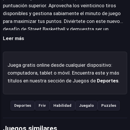
gratificante. Su diseño permite disfrutarlo en línea, sin
puntuación superior. Aprovecha los veinticinco tiros
complicaciones ni descargas adicionales, asegurando
disponibles y gestiona sabiamente el minuto de juego
compatibilidad con la mayoría de los navegadores web
para maximizar tus puntos. Diviértete con este nuevo
actuales.
desafío de Street Basketball y demuestra ser un
verdadero profesional del baloncesto.
Leer más
Juega gratis online desde cualquier dispositivo:
computadora, tablet o móvil. Encuentra este y más
títulos en nuestra sección de Juegos de
Deportes
.
Deportes
Friv
Habilidad
Juegalo
Puzzles
Juegos similares