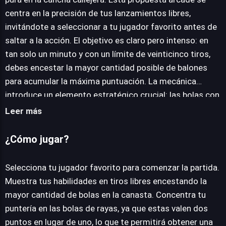
centra en la precisión de tus lanzamientos libres,
JUEGALO AHORA
invitándote a seleccionar a tu jugador favorito antes de
saltar a la acción. El objetivo es claro pero intenso: en
tan solo un minuto y con un límite de veinticinco tiros,
debes encestar la mayor cantidad posible de balones
para acumular la máxima puntuación. La mecánica
introduce un elemento estratégico crucial: las bolas con
rayas otorgan dos puntos en lugar del punto habitual,
Leer más
incentivando a los jugadores a priorizar estos
lanzamientos especiales para maximizar su marcador.
¿Cómo jugar?
Es una experiencia de baloncesto directa que busca
poner a prueba la destreza y la concentración del
Selecciona tu jugador favorito para comenzar la partida.
jugador. Más allá de la puntuación, el juego es una
Muestra tus habilidades en tiros libres encestando la
invitación a demostrar maestría en el tiro, ofreciendo
mayor cantidad de bolas en la canasta. Concentra tu
una experiencia de juego accesible y atractiva para los
puntería en las bolas de rayas, ya que estas valen dos
aficionados al deporte que buscan un desafío rápido y
puntos en lugar de uno, lo que te permitirá obtener una