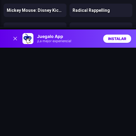
Mickey Mouse: Disney Kickoff
Radical Rappelling
Gumball go Long
Volley Beans
0
Juegalo App
INSTALAR
¡La mejor experiencia!
Inicio
Aleatorio
Buscar
Favs
Stunt Rider
Minitoss