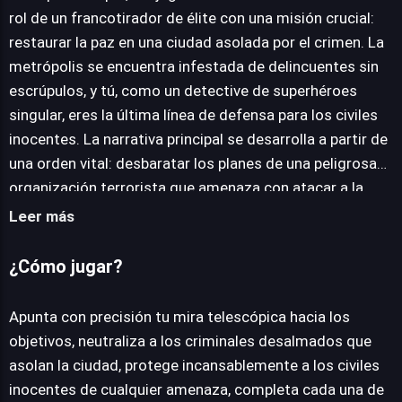
rol de un francotirador de élite con una misión crucial:
restaurar la paz en una ciudad asolada por el crimen. La
JUEGALO AHORA
metrópolis se encuentra infestada de delincuentes sin
escrúpulos, y tú, como un detective de superhéroes
singular, eres la última línea de defensa para los civiles
inocentes. La narrativa principal se desarrolla a partir de
una orden vital: desbaratar los planes de una peligrosa
organización terrorista que amenaza con atacar a la
población. El núcleo de la experiencia jugable reside en la
Leer más
precisión y la estrategia. Cada misión presenta un nuevo
escenario donde la habilidad con el rifle de francotirador
¿Cómo jugar?
es primordial para neutralizar las amenazas desde la
distancia. La tensión aumenta con cada objetivo,
Apunta con precisión tu mira telescópica hacia los
exigiendo una puntería impecable y la capacidad de
objetivos, neutraliza a los criminales desalmados que
anticipar los movimientos enemigos. La interfaz
asolan la ciudad, protege incansablemente a los civiles
intuitiva y la acción directa aseguran que la atención se
inocentes de cualquier amenaza, completa cada una de