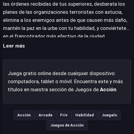
centre en la ejecución de los disparos, proporcionando
las órdenes recibidas de tus superiores, desbarata los
una gratificante sensación de logro con cada criminal
planes de las organizaciones terroristas con astucia,
abatido y cada operación completada con éxito. Es una
elimina a los enemigos antes de que causen más daño,
propuesta directa al grano, ideal para quienes buscan
mantén la paz en la urbe con tu habilidad, y conviértete
una experiencia de acción concentrada en la puntería.
en el francotirador más efectivo de la ciudad.
Leer más
Juega gratis online desde cualquier dispositivo:
computadora, tablet o móvil. Encuentra este y más
títulos en nuestra sección de Juegos de
Acción
.
Acción
Arcade
Friv
Habilidad
Juegalo
Juegos de Acción