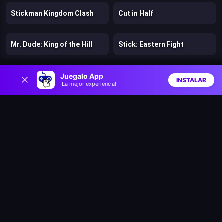
Stickman Kingdom Clash
Cut in Half
Mr. Dude: King of the Hill
Stick: Eastern Fight
0
Hazmob FPS: Online Shooter
Chicken Strike
Juegalo App
INSTALAR
¡La mejor experiencia!
Inicio
Aleatorio
Buscar
Favs
Lost Dungeon
Warfare 1942