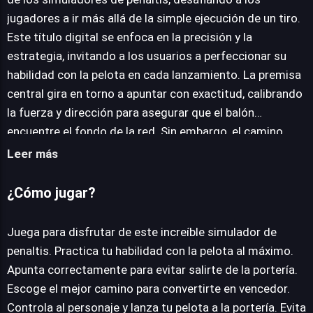
jugadores a ir más allá de la simple ejecución de un tiro.
JUEGALO AHORA
Este título digital se enfoca en la precisión y la
estrategia, invitando a los usuarios a perfeccionar su
habilidad con la pelota en cada lanzamiento. La premisa
central gira en torno a apuntar con exactitud, calibrando
la fuerza y dirección para asegurar que el balón
encuentre el fondo de la red. Sin embargo, el camino
hacia la victoria en Cool Goal no es un mero paseo. El
Leer más
juego introduce una serie de obstáculos dinámicos y
"enemigos" estratégicamente ubicados que los
¿Cómo jugar?
jugadores deben sortear para lograr su objetivo. Esta
adición transforma cada intento en un rompecabezas en
Juega para disfrutar de este increíble simulador de
tiempo real, donde la anticipación y la toma de
penaltis. Practica tu habilidad con la pelota al máximo.
decisiones rápidas son tan cruciales como la propia
Apunta correctamente para evitar salirte de la portería.
puntería. Cada nivel presenta un nuevo diseño de
Escoge el mejor camino para convertirte en vencedor.
desafío, aumentando progresivamente la complejidad y
Controla al personaje y lanza tu pelota a la portería. Evita