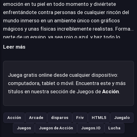
posición y flancos. Recorre escenarios expansivos,
emoción en tu piel en todo momento y diviértete
descubre y domina un arsenal de armas creciente para
enfrentándote contra personas de cualquier rincón del
asegurar tu victoria y la de tu equipo. Fields of Fury
mundo inmerso en un ambiente único con gráficos
promete una acción trepidante y una inmersión
mágicos y unas físicas increíblemente realistas. Forma
constante en su propuesta bélica de supervivencia.
parte de un equipo, ya sea rojo o azul, y haz todo lo
necesario para sobrevivir; aniquila uno a uno a los
Leer más
miembros del equipo enemigo. Procura proteger tus
espaldas en todo momento y recorre un infinito entorno
mientras desbloqueas todas las armas disponibles.
Juega gratis online desde cualquier dispositivo:
computadora, tablet o móvil. Encuentra este y más
títulos en nuestra sección de Juegos de
Acción
.
Acción
Arcade
disparos
Friv
HTML5
Juegalo
Juegos
Juegos de Acción
Juegos.IO
Lucha