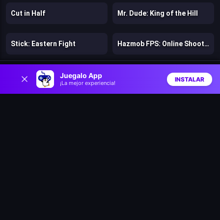
Cut in Half
Mr. Dude: King of the Hill
Stick: Eastern Fight
Hazmob FPS: Online Shooter
0
Chicken Strike
Lost Dungeon
Juegalo App
INSTALAR
¡La mejor experiencia!
Inicio
Aleatorio
Buscar
Favs
Warfare 1942
Bloons Wars