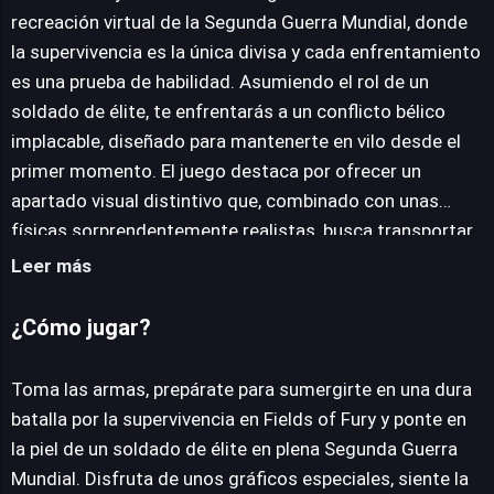
recreación virtual de la Segunda Guerra Mundial, donde
la supervivencia es la única divisa y cada enfrentamiento
JUEGALO AHORA
es una prueba de habilidad. Asumiendo el rol de un
soldado de élite, te enfrentarás a un conflicto bélico
implacable, diseñado para mantenerte en vilo desde el
primer momento. El juego destaca por ofrecer un
apartado visual distintivo que, combinado con unas
físicas sorprendentemente realistas, busca transportar
al jugador a la crudeza del campo de batalla con una
Leer más
atmósfera palpable. La experiencia central gira en torno
a combates multijugador dinámicos, emparejándote con
¿Cómo jugar?
jugadores de cualquier rincón del planeta en entornos
únicos y con un estilo gráfico particular. Organizado en
Toma las armas, prepárate para sumergirte en una dura
dos facciones, un bando rojo y otro azul, tu misión será
batalla por la supervivencia en Fields of Fury y ponte en
estratégica: colaborar con tus compañeros para
la piel de un soldado de élite en plena Segunda Guerra
aniquilar a la fuerza enemiga mientras proteges tu
Mundial. Disfruta de unos gráficos especiales, siente la