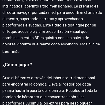
intrincados laberintos tridimensionales. La premisa es
JUEGALO AHORA
directa: navegar por cada nivel para encontrar el ansiado
alimento, superando barreras y aprovechando
plataformas elevadas. Este título se distingue por su
enfoque accesible y una presentación visual que
combina un estilo 3D exquisito con una paleta de
colores vibrante que realza cada escenario. Más allá de
la resolución de puzles principales, el juego introduce un
Leer más
sistema de progresión basado en la recolección de
comida adicional dentro de los laberintos. Esta
¿Cómo jugar?
mecánica fomenta la exploración y recompensa con la
posibilidad de desbloquear una variedad de atuendos
Guía al hámster a través del laberinto tridimensional
personalizados para el roedor protagonista, añadiendo
para encontrar la comida. Lleva al roedor por cada
un agradable toque de personalización. Los controles,
pasaje hasta la puerta de la barrera. Recolecta toda la
diseñados para ser intuitivos y sencillos, garantizan una
comida de hámsters que encuentres sobre las
experiencia fluida desde el primer momento,
plataformas. Acumula los extras para desbloquear