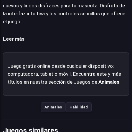
permitiendo una inmersión inmediata. La interfaz, limpia
nuevos y lindos disfraces para tu mascota. Disfruta de
y funcional, complementa eficazmente la jugabilidad.
la interfaz intuitiva y los controles sencillos que ofrece
Hamster Maze Online ofrece una experiencia entretenida
el juego.
y visualmente atractiva.
Leer más
Juega gratis online desde cualquier dispositivo:
computadora, tablet o móvil. Encuentra este y más
títulos en nuestra sección de Juegos de
Animales
.
Animales
Habilidad
Juegos similares