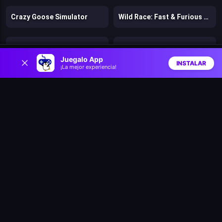
Crazy Goose Simulator
Wild Race: Fast & Furious Animals Simulator
Piggy's Forest Panic
Turtle: Saving the oasis
0
Juegalo App
INSTALAR
¡La mejor experiencia!
Inicio
Aleatorio
Buscar
Favs
Frogward
Fix the Hoof