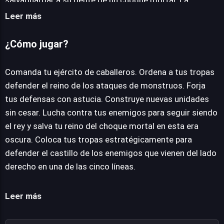
salvaguardar a su gente de un choque mortal. La
jugabilidad central exige una estrategia meticulosa: los
Leer más
jugadores deben forjar y posicionar sus defensas con
inteligencia, construir nuevas unidades de caballeros y
¿Cómo jugar?
dirigir sus fuerzas en combate para repeler las
incesantes oleadas enemigas. La configuración inicial
Comanda tu ejército de caballeros. Ordena a tus tropas
desafía a los estrategas a desplegar tropas
defender el reino de los ataques de monstruos. Forja
eficazmente alrededor del castillo, anticipando asaltos
tus defensas con astucia. Construye nuevas unidades
que se originan desde el lado derecho, distribuidos en
sin cesar. Lucha contra tus enemigos para seguir siendo
cinco líneas de ataque. Cada decisión sobre la
el rey y salva tu reino del choque mortal en esta era
colocación y el tipo de unidad es crucial para el éxito en
oscura. Coloca tus tropas estratégicamente para
el campo de batalla. Este título, diseñado para ser
defender el castillo de los enemigos que vienen del lado
jugado en línea, ofrece una experiencia de gestión
derecho en una de las cinco líneas.
táctica directamente desde cualquier navegador web
moderno, sin necesidad de descargas, prometiendo
Leer más
horas de diversión estratégica desde la comodidad de
la computadora.