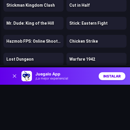
Stickman Kingdom Clash
Cut in Half
Mr. Dude: King of the Hill
Stick: Eastern Fight
Hazmob FPS: Online Shooter
Chicken Strike
Lost Dungeon
Warfare 1942
0
Juegalo App
INSTALAR
Bloons Wars
Speed per Click: Obby
¡La mejor experiencia!
Inicio
Aleatorio
Buscar
Favs
Battle Arena: Heroes Adventure
Firestone Idle RPG
Tank Stars
Zombie Road