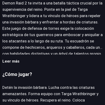
Demon Raid 2 te invita a una batalla táctica crucial por la
supervivencia del reino. Ponte en la piel de Targa
Wrathbringer y lidera a tu vínculo de héroes para repeler
JUEGALO AHORA
una invasión bárbara y enfrentar a hordas de criaturas.
Este juego de defensa de torres exige la colocación
estratégica de tus guerreros para emboscar y aniquilar a
los atacantes a lo largo de su ruta. Tu escuadrón se
compone de hechiceros, arqueros y caballeros, cada uno
con habilidades distintivas y un árbol de talentos propio
para potenciar. La gestión de recursos es vital; acumula
Leer más
diamantes para mejorar a tus unidades, desbloqueando
su máximo potencial y asegurando la victoria frente a
¿Cómo jugar?
desafíos crecientes, lo que también te otorgará valiosos
premios. Demon Raid 2 es una experiencia totalmente
Detén la invasión bárbara. Lucha contra las criaturas
gratuita y accesible en línea, sin descargas, compatible
amenazantes. Forma equipo con Targa Wrathbringer y
con la mayoría de navegadores modernos. Es una
su vínculo de héroes. Recupera el reino. Coloca
opción sólida para los aficionados a la estrategia de