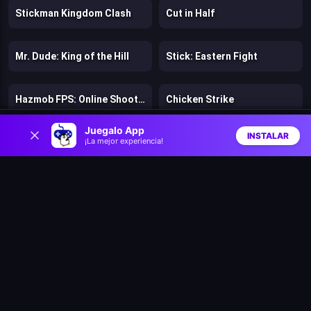
Stickman Kingdom Clash
Cut in Half
Mr. Dude: King of the Hill
Stick: Eastern Fight
Hazmob FPS: Online Shooter
Chicken Strike
0
Juegalo App
INSTALAR
¡La mejor experiencia!
Lost Dungeon
Warfare 1942
Inicio
Aleatorio
Buscar
Favs
Bloons Wars
Speed per Click: Obby