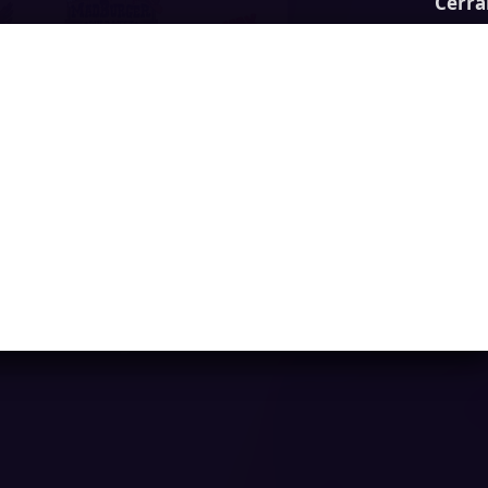
Cerra
Mad Burger 3
Ya casi llegamos...