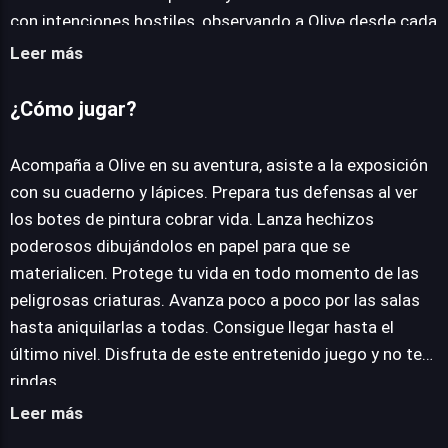
con intenciones hostiles, observando a Olive desde cada
rincón de la sala. La mecánica central del juego es tan
Leer más
imaginativa como efectiva: para defenderse de estas
criaturas amenazantes, Olive debe dibujar poderosos
¿Cómo jugar?
hechizos en su cuaderno. Cada trazo y figura toma
forma en la realidad virtual, convirtiéndose en el arma
Acompaña a Olive en su aventura, asiste a la exposición
necesaria para repeler a los adversarios. El progreso
con su cuaderno y lápices. Prepara tus defensas al ver
depende de la habilidad del jugador para crear estas
los botes de pintura cobrar vida. Lanza hechizos
defensas artísticas y avanzar estratégicamente a
poderosos dibujándolos en papel para que se
través de los niveles, aniquilando a todas las amenazas
materialicen. Protege tu vida en todo momento de las
hasta alcanzar el desafío final. Olives Art Venture ofrece
peligrosas criaturas. Avanza poco a poco por las salas
una propuesta fresca y entretenida que invita a la
hasta aniquilarlas a todas. Consigue llegar hasta el
creatividad como principal herramienta de supervivencia,
último nivel. Disfruta de este entretenido juego y no te
brindando una experiencia de juego única y divertida sin
rindas.
complicaciones.
Leer más