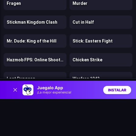
Fragen
Murder
Stickman Kingdom Clash
Cut in Half
Mr. Dude: King of the Hill
Stick: Eastern Fight
Hazmob FPS: Online Shooter
Chicken Strike
Lost Dungeon
Warfare 1942
0
Juegalo App
INSTALAR
¡La mejor experiencia!
Inicio
Aleatorio
Buscar
Favs
Bloons Wars
Speed per Click: Obby
Battle Arena: Heroes Adventure
Firestone Idle RPG
Tank Stars
Zombie Road