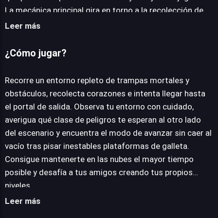
La mecánica principal gira en torno a la recolección de
corazones y la búsqueda de un portal de salida en cada
Leer más
nivel. El diseño de los escenarios demanda una
observación meticulosa, ya que las plataformas
¿Cómo jugar?
inestables y los peligros ocultos requieren una
planificación cuidadosa para evitar caídas al vacío. La
Recorre un entorno repleto de trampas mortales y
experiencia enfatiza la habilidad para mantenerse en el
obstáculos, recolecta corazones e intenta llegar hasta
aire y superar desafíos complejos. Más allá de la
el portal de salida. Observa tu entorno con cuidado,
campaña principal, el título ofrece una innovadora
averigua qué clase de peligros te esperan al otro lado
herramienta de creación de niveles, que invita a los
del escenario y encuentra el modo de avanzar sin caer al
usuarios a diseñar y compartir sus propias
vacío tras pisar inestables plataformas de galleta.
construcciones, expandiendo infinitamente las
Consigue mantenerte en las nubes el mayor tiempo
posibilidades de juego. Accesible directamente desde la
posible y desafía a tus amigos creando tus propios
mayoría de navegadores web modernos, BMO's Game
niveles.
Lab elimina cualquier barrera de entrada, permitiendo
Leer más
una inmersión inmediata sin necesidad de descargas o