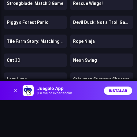
Strongblade: Match 3 Game
Rescue Wings!
Piggy's Forest Panic
Devil Duck: Not a Troll Game
Tile Farm Story: Matching Game
Rope Ninja
Cut 3D
Neon Swing
Lazy jump
Stickman Supreme Shooter
0
Juegalo App
INSTALAR
¡La mejor experiencia!
Inicio
Aleatorio
Buscar
Favs
Beaver's Blocks
Climb Fling
Forest Match 2
Candy Match 2
Zen Triple 3D
Gardenescape