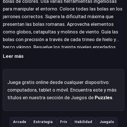
bolas de colores. Usa varias herramientas ingeniosas
vikingos, cada uno con propiedades físicas únicas que
para manipular el entorno. Coloca todas las bolas en los
deben ser comprendidas y aprovechadas. Las "bolas
jarrones correctos. Supera la dificultad máxima que
romanas" se destacan como un punto culminante,
presentan las bolas romanas. Aprovecha elementos
prometiendo poner a prueba la perspicacia del jugador
como globos, catapultas y molinos de viento. Guía las
hasta el límite. Civiballs 2 ofrece una mecánica sencilla
bolas con precisión a través de cada trineo de hielo y
pero profundamente elaborada, garantizando horas de
barco vikingo. Resuelve los treinta niveles enredados
entretenimiento mientras se desentrañan sus
con paciencia y astucia.
Leer más
complejos puzles y se celebra la satisfacción de cada
solución encontrada.
Juega gratis online desde cualquier dispositivo:
computadora, tablet o móvil. Encuentra este y más
títulos en nuestra sección de Juegos de
Puzzles
.
Arcade
Estrategia
Friv
Habilidad
Juegalo