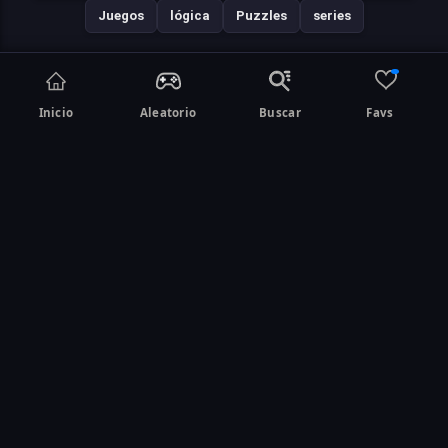
Juegos
lógica
Puzzles
series
Juegos similares
Inicio
Aleatorio
Buscar
Favs
Contenido revisado por
Joel Cordoba.
Conoce más sobre los lineamientos de
revisión de juegos
Compartir