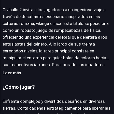
Civiballs 2 invita a los jugadores a un ingenioso viaje a
través de desafiantes escenarios inspirados en las
culturas romana, vikinga e inca. Este título se posiciona
como un robusto juego de rompecabezas de física,
ofreciendo una experiencia cerebral que deleitará a los
entusiastas del género. A lo largo de sus treinta
enredados niveles, la tarea principal consiste en
manipular el entorno para guiar bolas de colores hacia
sus respectivos jarrones. Para lograrlo, los jugadores
deberán emplear una combinación de lógica y
Leer más
experimentación, cortando cadenas estratégicamente y
haciendo uso de un variado arsenal de herramientas y
¿Cómo jugar?
elementos interactivos. El diseño de niveles es notable,
introduciendo progresivamente elementos como
Enfrenta complejos y divertidos desafíos en diversas
globos, catapultas, molinos de viento, fuentes de agua,
tierras. Corta cadenas estratégicamente para liberar las
colchonetas saltarinas, trineos de hielo y barcos