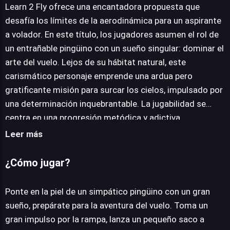
Learn 2 Fly ofrece una encantadora propuesta que
desafía los límites de la aerodinámica para un aspirante
a volador. En este título, los jugadores asumen el rol de
JUEGALO AHORA
un entrañable pingüino con un sueño singular: dominar el
arte del vuelo. Lejos de su hábitat natural, este
carismático personaje emprende una ardua pero
gratificante misión para surcar los cielos, impulsado por
una determinación inquebrantable. La jugabilidad se
centra en una progresión metódica y adictiva.
Inicialmente, el pingüino debe tomar un considerable
Leer más
impulso y lanzar un objeto, a menudo un pequeño saco,
para simular la trayectoria y la distancia. Cada intento
¿Cómo jugar?
exitoso permite acumular monedas, la divisa esencial
para desbloquear una variedad de mejoras y
Ponte en la piel de un simpático pingüino con un gran
potenciadores. Estos van desde aerodinamismo
sueño, prepárate para la aventura del vuelo. Toma un
mejorado hasta equipos que aumentan la velocidad y la
gran impulso por la rampa, lanza un pequeño saco a
capacidad de deslizamiento. La clave del éxito radica en