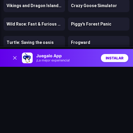
Vikings and Dragon Island Farm
Crazy Goose Simulator
Wild Race: Fast & Furious Animals Simulator
Piggy's Forest Panic
Turtle: Saving the oasis
Frogward
0
Juegalo App
INSTALAR
¡La mejor experiencia!
Fix the Hoof
Dog Escape
Inicio
Aleatorio
Buscar
Favs
Bubble Shooter Panda Blast
Robbie: Become a beast