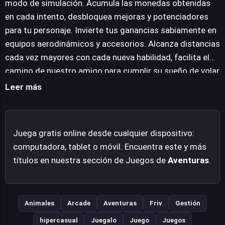
modo de simulación. Acumula las monedas obtenidas
la gestión inteligente de estas mejoras, ya que cada
en cada intento, desbloquea mejoras y potenciadores
nueva adquisición acerca a nuestro amigo emplumado a
para tu personaje. Invierte tus ganancias sabiamente en
su anhelado objetivo de alcanzar distancias cada vez
equipos aerodinámicos y accesorios. Alcanza distancias
mayores y, finalmente, la libertad del vuelo. La curva de
cada vez mayores con cada nueva habilidad, facilita el
aprendizaje es accesible, pero la maestría requiere
camino de nuestro amigo para cumplir su sueño de volar
experimentación y una comprensión de las interacciones
muy lejos. Diviértete probando diferentes
Leer más
entre las mejoras, ofreciendo una experiencia
combinaciones de mejoras, domina el arte de la
gratificante.
propulsión y el planeo.
Juega gratis online desde cualquier dispositivo:
computadora, tablet o móvil. Encuentra este y más
títulos en nuestra sección de Juegos de
Aventuras
.
Animales
Arcade
Aventuras
Friv
Gestión
hipercasual
Juegalo
Juego
Juegos