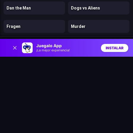
Dan the Man
Dogs vs Aliens
Fragen
Murder
0
Stickman Kingdom Clash
Cut in Half
Juegalo App
INSTALAR
¡La mejor experiencia!
Inicio
Aleatorio
Buscar
Favs
Mr. Dude: King of the Hill
Stick: Eastern Fight