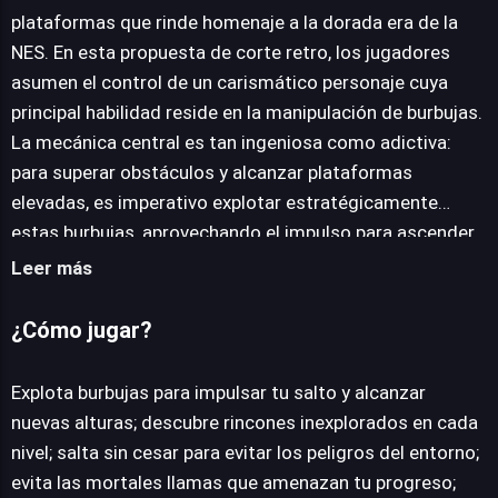
plataformas que rinde homenaje a la dorada era de la
NES. En esta propuesta de corte retro, los jugadores
JUEGALO AHORA
asumen el control de un carismático personaje cuya
principal habilidad reside en la manipulación de burbujas.
La mecánica central es tan ingeniosa como adictiva:
para superar obstáculos y alcanzar plataformas
elevadas, es imperativo explotar estratégicamente
estas burbujas, aprovechando el impulso para ascender
a nuevas alturas y progresar por cada fase. El diseño
Leer más
visual se aferra a un estilo pixel art que captura
fielmente la estética de los clásicos que lo inspiraron,
¿Cómo jugar?
mientras que sus mecánicas se sienten familiares pero
frescas. A pesar de su apariencia encantadora y su
Explota burbujas para impulsar tu salto y alcanzar
intención de ofrecer una experiencia agradable y
nuevas alturas; descubre rincones inexplorados en cada
relajante, el juego no renuncia a un desafío medido. La
nivel; salta sin cesar para evitar los peligros del entorno;
dificultad es flexible, lo que permite a los jugadores de
evita las mortales llamas que amenazan tu progreso;