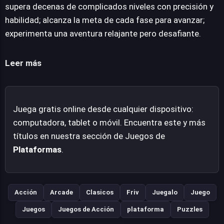
todos los niveles disfrutar del progreso, aunque la
supera decenas de complicados niveles con precisión y
maestría en la explosión de burbujas y la navegación
habilidad; alcanza la meta de cada fase para avanzar;
precisa son esenciales para superar los niveles más
experimenta una aventura relajante pero desafiante.
intrincados. Explorar rincones inexplorados, esquivar
peligrosas llamas y dominar decenas de intrincados
Leer más
escenarios componen la esencia de este título.
Juega gratis online desde cualquier dispositivo:
computadora, tablet o móvil. Encuentra este y más
títulos en nuestra sección de Juegos de
Plataformas
.
Acción
Arcade
Clasicos
Friv
Juegalo
Juego
Juegos
Juegos de Acción
plataforma
Puzzles