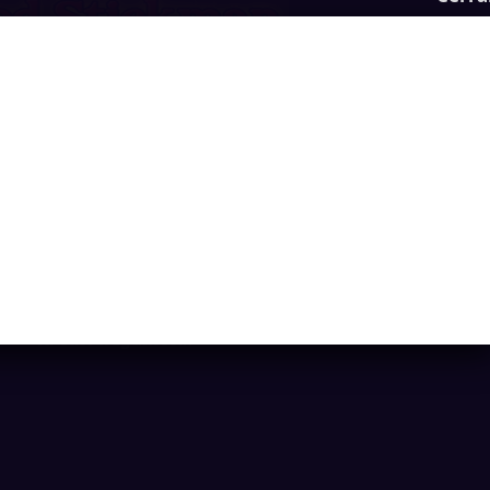
tickman: Fighting Stick
Ya casi llegamos...