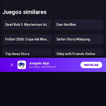
Juegos similares
Snail Bob 3: Mysterious Island
Dan the Man
Fútbol 2026: Copa del Mundo
Safari Story Mahjong
Tap Away Story
Obby with Friends Online
0
Juegalo App
INSTALAR
¡La mejor experiencia!
Trap Adventure 2
Gastro Town
Inicio
Aleatorio
Buscar
Favs
Dogs vs Aliens
Fragen
Murder
Stickman Kingdom Clash