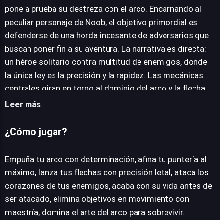
pone a prueba su destreza con el arco. Encarnando al
JUEGALO AHORA
peculiar personaje de Noob, el objetivo primordial es
defenderse de una horda incesante de adversarios que
buscan poner fin a su aventura. La narrativa es directa:
un héroe solitario contra multitud de enemigos, donde
la única ley es la precisión y la rapidez. Las mecánicas
centrales giran en torno al dominio del arco y la flecha.
Los jugadores deben empuñar su arma virtual, afinar la
Leer más
puntería y lanzar proyectiles con una precisión
milimétrica hacia el corazón de los oponentes. La clave
¿Cómo jugar?
del éxito radica en anticipar el movimiento de los
blancos y ejecutar disparos decisivos antes de que
Empuña tu arco con determinación, afina tu puntería al
estos logren acercarse o contraatacar. Cada enemigo
máximo, lanza tus flechas con precisión letal, ataca los
representa un desafío único, exigiendo reflejos ágiles y
corazones de tus enemigos, acaba con su vida antes de
una estrategia de disparo adaptada. La gratificación de
ser atacado, elimina objetivos en movimiento con
eliminar a múltiples objetivos en constante
maestría, domina el arte del arco para sobrevivir.