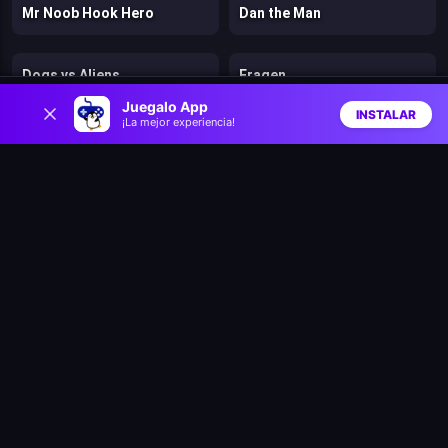
Mr Noob Hook Hero
Dan the Man
Dogs vs Aliens
Fragen
0
Juegalo App
INSTALAR
¡La mejor experiencia!
Inicio
Aleatorio
Buscar
Favs
Murder
Stickman Kingdom Clash