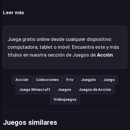
desplazamiento con un solo movimiento habilidoso es
el motor que impulsa la experiencia. Mr Noob Pro Archer
Leer más
se perfila como un testamento a la habilidad pura, donde
la pericia del jugador con el arco es el único escudo y la
mejor ofensiva.
Juega gratis online desde cualquier dispositivo:
computadora, tablet o móvil. Encuentra este y más
títulos en nuestra sección de Juegos de
Acción
.
Acción
Colecciones
Friv
Juegalo
Juego
Juego Minecraft
Juegos
Juegos de Acción
Videojuegos
Juegos similares