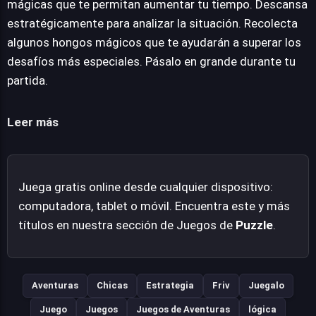
mágicas que te permitan aumentar tu tiempo. Descansa
particularmente intrincados. Accesible directamente
estratégicamente para analizar la situación. Recolecta
desde la web, Moonstone Alchemist elimina la
algunos hongos mágicos que te ayudarán a superar los
necesidad de instalaciones, facilitando una inmersión
desafíos más especiales. Pásalo en grande durante tu
instantánea en su propuesta lúdica. Una experiencia que
partida.
combina la sencillez de su concepto con una progresión
desafiante y visualmente atractiva.
Leer más
Juega gratis online desde cualquier dispositivo:
computadora, tablet o móvil. Encuentra este y más
títulos en nuestra sección de Juegos de
Puzzle
.
Aventuras
Chicas
Estrategia
Friv
Juegalo
Juego
Juegos
Juegos de Aventuras
lógica