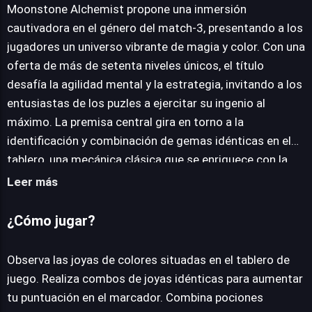
Moonstone Alchemist propone una inmersión
cautivadora en el género del match-3, presentando a los
jugadores un universo vibrante de magia y color. Con una
JUEGALO AHORA
oferta de más de setenta niveles únicos, el título
desafía la agilidad mental y la estrategia, invitando a los
entusiastas de los puzles a ejercitar su ingenio al
máximo. La premisa central gira en torno a la
identificación y combinación de gemas idénticas en el
tablero, una mecánica clásica que se enriquece con la
introducción de elementos alquímicos. Los jugadores
Leer más
deben formar cadenas de joyas para acumular puntos y
avanzar, pero la verdadera profundidad estratégica
¿Cómo jugar?
reside en el manejo de las pociones mágicas. Estas
esencias permiten manipular el flujo del tiempo,
Observa las joyas de colores situadas en el tablero de
conceden breves momentos de descanso para
juego. Realiza combos de joyas idénticas para aumentar
recalibrar la estrategia, o facilitan la recolección de
tu puntuación en el marcador. Combina pociones
hongos especiales, cruciales para superar obstáculos