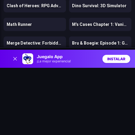
Clash of Heroes: RPG Adventure
Dino Survival: 3D Simulator
Math Runner
M’s Cases Chapter 1: Vanishing of Melisma
Merge Detective: Forbidden Secret
Bru & Boegie: Episode 1: Get da MILK!
0
Juegalo App
INSTALAR
¡La mejor experiencia!
Super Pizza Quest
Tweety's Pipe Pranks: Looney Tunes
Inicio
Aleatorio
Buscar
Favs
Jims World: Adventure
Island Farm