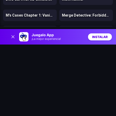
M’s Cases Chapter 1: Vanishing of Melisma
Merge Detective: Forbidden Secret
Bru & Boegie: Episode 1: Get da MILK!
Super Pizza Quest
0
Juegalo App
INSTALAR
¡La mejor experiencia!
Inicio
Aleatorio
Buscar
Favs
Tweety's Pipe Pranks: Looney Tunes
Jims World: Adventure