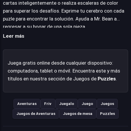
planificación del jugador. El objetivo final es utilizar
cartas inteligentemente o realiza escaleras de color
estas habilidades para guiar a Mr. Bean de vuelta a su
para superar los desafíos. Exprime tu cerebro con cada
hogar de una pieza, superando los ingeniosos puzles que
puzle para encontrar la solución. Ayuda a Mr. Bean a
cada destino presenta.
regresar a su hogar de una sola pieza.
Leer más
Juega gratis online desde cualquier dispositivo:
computadora, tablet o móvil. Encuentra este y más
títulos en nuestra sección de Juegos de
Puzzles
.
Aventuras
Friv
Juegalo
Juego
Juegos
Juegos de Aventuras
Juegos de mesa
Puzzles