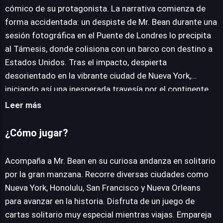
cómico de su protagonista. La narrativa comienza de
JUEGALO AHORA
forma accidentada: un despiste de Mr. Bean durante una
sesión fotográfica en el Puente de Londres lo precipita
al Támesis, donde colisiona con un barco con destino a
Estados Unidos. Tras el impacto, despierta
desorientado en la vibrante ciudad de Nueva York,
iniciando así una inesperada travesía por el continente
americano. A lo largo de esta singular aventura en
Leer más
solitario, los jugadores deberán acompañar a Mr. Bean
mientras recorre emblemáticas urbes como Honolulu,
¿Cómo jugar?
San Francisco y Nueva Orleans, todas ellas paradas en
su misión para regresar a casa. La jugabilidad se centra
Acompaña a Mr. Bean en su curiosa andanza en solitario
en una reinterpretación del clásico solitario, donde la
por la gran manzana. Recorre diversas ciudades como
agilidad mental es clave. Los desafíos consisten en
Nueva York, Honolulu, San Francisco y Nueva Orleans
emparejar cartas estratégicamente o formar escaleras
para avanzar en la historia. Disfruta de un juego de
de color, poniendo a prueba la capacidad lógica y de
cartas solitario muy especial mientras viajas. Empareja